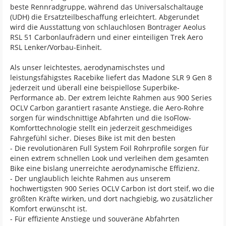
beste Rennradgruppe, während das Universalschaltauge
(UDH) die Ersatzteilbeschaffung erleichtert. Abgerundet
wird die Ausstattung von schlauchlosen Bontrager Aeolus
RSL 51 Carbonlaufrädern und einer einteiligen Trek Aero
RSL Lenker/Vorbau-Einheit.
Als unser leichtestes, aerodynamischstes und
leistungsfähigstes Racebike liefert das Madone SLR 9 Gen 8
jederzeit und überall eine beispiellose Superbike-
Performance ab. Der extrem leichte Rahmen aus 900 Series
OCLV Carbon garantiert rasante Anstiege, die Aero-Rohre
sorgen für windschnittige Abfahrten und die IsoFlow-
Komforttechnologie stellt ein jederzeit geschmeidiges
Fahrgefühl sicher. Dieses Bike ist mit den besten
- Die revolutionären Full System Foil Rohrprofile sorgen für
einen extrem schnellen Look und verleihen dem gesamten
Bike eine bislang unerreichte aerodynamische Effizienz.
- Der unglaublich leichte Rahmen aus unserem
hochwertigsten 900 Series OCLV Carbon ist dort steif, wo die
größten Kräfte wirken, und dort nachgiebig, wo zusätzlicher
Komfort erwünscht ist.
- Für effiziente Anstiege und souveräne Abfahrten