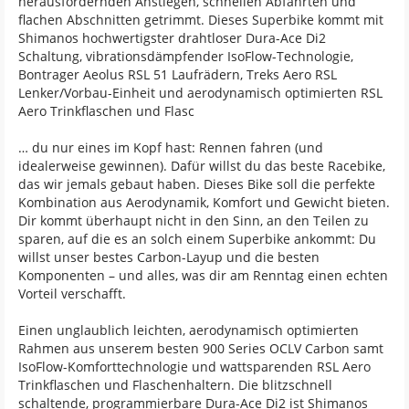
herausfordernden Anstiegen, schnellen Abfahrten und
flachen Abschnitten getrimmt. Dieses Superbike kommt mit
Shimanos hochwertigster drahtloser Dura-Ace Di2
Schaltung, vibrationsdämpfender IsoFlow-Technologie,
Bontrager Aeolus RSL 51 Laufrädern, Treks Aero RSL
Lenker/Vorbau-Einheit und aerodynamisch optimierten RSL
Aero Trinkflaschen und Flasc
… du nur eines im Kopf hast: Rennen fahren (und
idealerweise gewinnen). Dafür willst du das beste Racebike,
das wir jemals gebaut haben. Dieses Bike soll die perfekte
Kombination aus Aerodynamik, Komfort und Gewicht bieten.
Dir kommt überhaupt nicht in den Sinn, an den Teilen zu
sparen, auf die es an solch einem Superbike ankommt: Du
willst unser bestes Carbon-Layup und die besten
Komponenten – und alles, was dir am Renntag einen echten
Vorteil verschafft.
Einen unglaublich leichten, aerodynamisch optimierten
Rahmen aus unserem besten 900 Series OCLV Carbon samt
IsoFlow-Komforttechnologie und wattsparenden RSL Aero
Trinkflaschen und Flaschenhaltern. Die blitzschnell
schaltende, programmierbare Dura-Ace Di2 ist Shimanos