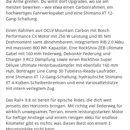
die Arme greifen. Du willst dort Upgrades, wo sie am
meisten bewirken – wie etwa einen Carbonrahmen, ein
hochwertiges Fahrwerkspaket und eine Shimano XT 12-
Gang-Schaltung.
Einen Rahmen aus OCLV Mountain Carbon mit Bosch
Performance CX Motor mit 250 W Leistung und 85 Nm
Drehmoment samt abnehmbarem, integriertem RIB 2.0 Akku
mit massiven 800 Wh Kapazität. Eine RockShox ZEB Ultimate
Gabel mit 160 mm Federweg, DebonAir Federung und
Charger 3 RC2 Dämpfung sowie einen RockShox Super
Deluxe Ultimate Hinterbaudämpfer mit ebenfalls 160 mm
Hub. Bontrager Line Comp 30 Tubeless-Ready-Laufräder,
eine Shimano XT 12-Gang-Schaltung, hydraulische Shimano
XT 4-Kolben-Scheibenbremsen und eine Variosattelstütze
mit intern verlegtem Zug.
Das Rail+ 9.8 ist bereit für epische Rides, die dich weit
jenseits des Horizonts bringen. Mit richtig viel Federweg für
wirklich unwegsames Terrain, einem leistungsstarken Motor
für heftige Anstiege und einem riesigen Akku für endlose
Kilometer gibt es nichts, was dieses Biest von einem E-
Mountainbike nicht kann.