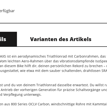
verfügbar
ils
Varianten des Artikels
AXS ist ein aerodynamisches Triathlonrad mit Carbonrahmen, da
st. Vom leichten Aero-Rahmen über das vibrationsdämpfende IsoSp
 an diesem Bike hilft dir, deinen persönlichen Rekord zu brechen –
sgestattet, wie etwa mit dem sauber schaltenden, drahtlosen SR
st und du von deinem Triathlonrad dasselbe erwartest. Du willst 
ntrieb der vorherigen Generation für präzise Schaltvorgänge und 
nd Verpflegung unterwegs.
n aus 800 Series OCLV Carbon, windschnittige Rohre mit Kammtail V