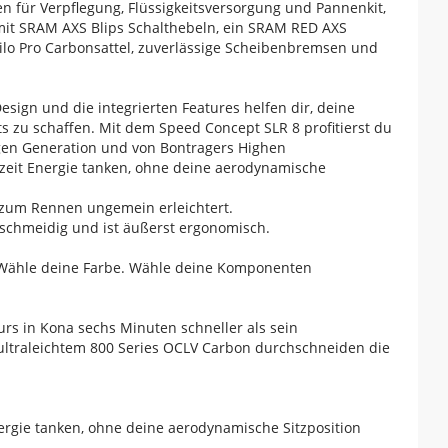
n für Verpflegung, Flüssigkeitsversorgung und Pannenkit,
mit SRAM AXS Blips Schalthebeln, ein SRAM RED AXS
Hilo Pro Carbonsattel, zuverlässige Scheibenbremsen und
Design und die integrierten Features helfen dir, deine
ts zu schaffen. Mit dem Speed Concept SLR 8 profitierst du
gen Generation und von Bontragers Highen
rzeit Energie tanken, ohne deine aerodynamische
e zum Rennen ungemein erleichtert.
eschmeidig und ist äußerst ergonomisch.
ll. Wähle deine Farbe. Wähle deine Komponenten
Kurs in Kona sechs Minuten schneller als sein
ultraleichtem 800 Series OCLV Carbon durchschneiden die
ergie tanken, ohne deine aerodynamische Sitzposition