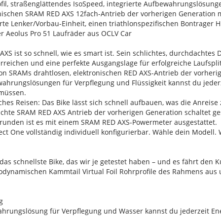
il, straßenglättendes IsoSpeed, integrierte Aufbewahrungslösunge
onischen SRAM RED AXS 12fach-Antrieb der vorherigen Generation 
rte Lenker/Vorbau-Einheit, einen triathlonspezifischen Bontrager 
 Aeolus Pro 51 Laufräder aus OCLV Car
S ist so schnell, wie es smart ist. Sein schlichtes, durchdachtes 
erreichen und eine perfekte Ausgangslage für erfolgreiche Laufspli
n SRAMs drahtlosen, elektronischen RED AXS-Antrieb der vorheri
ewahrungslösungen für Verpflegung und Flüssigkeit kannst du jede
 müssen.
ches Reisen: Das Bike lässt sich schnell aufbauen, was die Anreis
leichte SRAM RED AXS Antrieb der vorherigen Generation schaltet g
ngsrunden ist es mit einem SRAM RED AXS-Powermeter ausgestattet.
oject One vollständig individuell konfigurierbar. Wähle dein Mode
das schnellste Bike, das wir je getestet haben – und es fährt den 
odynamischen Kammtail Virtual Foil Rohrprofile des Rahmens aus 
g
ahrungslösung für Verpflegung und Wasser kannst du jederzeit En