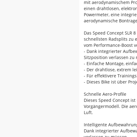
mit aerodynamischem Prof
einen drahtlosen, elektr
Powermeter, eine integrie
aerodynamische Bontrager
Das Speed Concept SLR 8 AX
schnellsten Radsplits zu 
vom Performance-Boost vo
- Dank integrierter Aufb
Sitzposition verlassen zu
- Einfache Montage, einfa
- Der drahtlose, extrem 
- Für effektivere Traini
- Dieses Bike ist über Pr
Schnelle Aero-Profile
Dieses Speed Concept ist 
Vorgängermodell. Die aer
Luft.
Intelligente Aufbewahrun
Dank integrierter Aufbew
verlassen zu müssen.