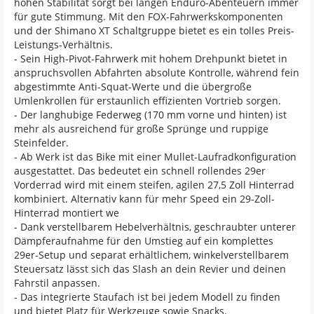
hohen Stabilität sorgt bei langen Enduro-Abenteuern immer
für gute Stimmung. Mit den FOX-Fahrwerkskomponenten
und der Shimano XT Schaltgruppe bietet es ein tolles Preis-
Leistungs-Verhältnis.
- Sein High-Pivot-Fahrwerk mit hohem Drehpunkt bietet in
anspruchsvollen Abfahrten absolute Kontrolle, während fein
abgestimmte Anti-Squat-Werte und die übergroße
Umlenkrollen für erstaunlich effizienten Vortrieb sorgen.
- Der langhubige Federweg (170 mm vorne und hinten) ist
mehr als ausreichend für große Sprünge und ruppige
Steinfelder.
- Ab Werk ist das Bike mit einer Mullet-Laufradkonfiguration
ausgestattet. Das bedeutet ein schnell rollendes 29er
Vorderrad wird mit einem steifen, agilen 27,5 Zoll Hinterrad
kombiniert. Alternativ kann für mehr Speed ein 29-Zoll-
Hinterrad montiert we
- Dank verstellbarem Hebelverhältnis, geschraubter unterer
Dämpferaufnahme für den Umstieg auf ein komplettes
29er-Setup und separat erhältlichem, winkelverstellbarem
Steuersatz lässt sich das Slash an dein Revier und deinen
Fahrstil anpassen.
- Das integrierte Staufach ist bei jedem Modell zu finden
und bietet Platz für Werkzeuge sowie Snacks.