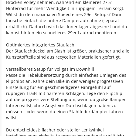
Brocken Volley nehmen, während ein kleineres 27,5“
Hinterrad für mehr Wendigkeit in ruppigem Terrain sorgt.
Willst du den maximalen Speed eines 29er-Setups? Dann
tausche einfach die untere Dämpferaufnahme (separat
erhältlich). Dadurch wird das Innenlager abgesenkt und du
kannst hinten ein schnelleres 29er Laufrad montieren.
Optimiertes integriertes Staufach
Der Staufachdeckel am Slash ist größer, praktischer und alle
Kunststoffteile sind aus recycelten Materialien gefertigt.
Verstellbares Setup für Vollgas im Downhill
Passe die Hebelübersetzung durch einfaches Umlegen des
Flipchips an. Fahre dein Bike in der weniger progressiven
Einstellung für ein geschmeidigeres Fahrgefühl auf
ruppigen Trails mit härteren Schlägen. Lege den Flipchip
auf die progressivere Stellung um, wenn du große Rampen
fahren willst, ohne Angst vor Durchschlägen haben zu
müssen – oder wenn du einen Stahlfederdämpfer fahren
willst.
Du entscheidest: flacher oder steiler Lenkwinkel
Installiere angewinkelte Lagerschalen (optional erhältlich),