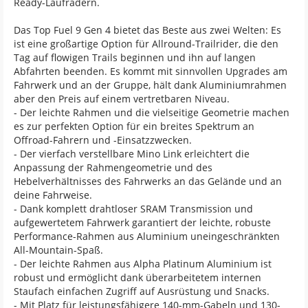
Ready-Laufrädern.
Das Top Fuel 9 Gen 4 bietet das Beste aus zwei Welten: Es
ist eine großartige Option für Allround-Trailrider, die den
Tag auf flowigen Trails beginnen und ihn auf langen
Abfahrten beenden. Es kommt mit sinnvollen Upgrades am
Fahrwerk und an der Gruppe, hält dank Aluminiumrahmen
aber den Preis auf einem vertretbaren Niveau.
- Der leichte Rahmen und die vielseitige Geometrie machen
es zur perfekten Option für ein breites Spektrum an
Offroad-Fahrern und -Einsatzzwecken.
- Der vierfach verstellbare Mino Link erleichtert die
Anpassung der Rahmengeometrie und des
Hebelverhältnisses des Fahrwerks an das Gelände und an
deine Fahrweise.
- Dank komplett drahtloser SRAM Transmission und
aufgewertetem Fahrwerk garantiert der leichte, robuste
Performance-Rahmen aus Aluminium uneingeschränkten
All-Mountain-Spaß.
- Der leichte Rahmen aus Alpha Platinum Aluminium ist
robust und ermöglicht dank überarbeitetem internen
Staufach einfachen Zugriff auf Ausrüstung und Snacks.
- Mit Platz für leistungsfähigere 140-mm-Gabeln und 130-