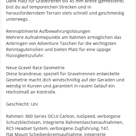
Dank Platz für Gravelreifen bis 45 mm Breite (gemessene)
bist du auf temporeichen Strecken und in
herausforderndem Terrain stets schnell und geschmeidig
unterwegs.
Rennoptimierte Aufbewahrungslösungen
Mehrere Aufnahmepunkte am Rahmen ermöglichen das
Anbringen von Adventure Taschen für die wichtigsten
Renntagutensilien und bieten Platz für eine üppige
Flüssigkeitszufuhr.
Neue Gravel Race Geometrie
Diese brandneue, speziell für Gravelrennen entwickelte
Geometrie macht dich windschnittig auf der Geraden und
wendig in Kurven und garantiert in rauem Geläuf ein
Höchstmaß an Kontrolle.
Geschlecht: Uni
Rahmen: 800 Series OCLV Carbon, IsoSpeed, verborgene
Schutzblechösen, integrierte Rahmentaschenaufnahmen,
RCS Headset System, verborgene Zugführung, T47,
Flat Mount Scheibenbremsaufnahme, integrierte