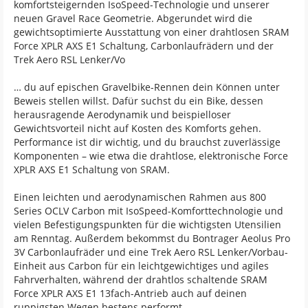
komfortsteigernden IsoSpeed-Technologie und unserer
neuen Gravel Race Geometrie. Abgerundet wird die
gewichtsoptimierte Ausstattung von einer drahtlosen SRAM
Force XPLR AXS E1 Schaltung, Carbonlaufrädern und der
Trek Aero RSL Lenker/Vo
… du auf epischen Gravelbike-Rennen dein Können unter
Beweis stellen willst. Dafür suchst du ein Bike, dessen
herausragende Aerodynamik und beispielloser
Gewichtsvorteil nicht auf Kosten des Komforts gehen.
Performance ist dir wichtig, und du brauchst zuverlässige
Komponenten – wie etwa die drahtlose, elektronische Force
XPLR AXS E1 Schaltung von SRAM.
Einen leichten und aerodynamischen Rahmen aus 800
Series OCLV Carbon mit IsoSpeed-Komforttechnologie und
vielen Befestigungspunkten für die wichtigsten Utensilien
am Renntag. Außerdem bekommst du Bontrager Aeolus Pro
3V Carbonlaufräder und eine Trek Aero RSL Lenker/Vorbau-
Einheit aus Carbon für ein leichtgewichtiges und agiles
Fahrverhalten, während der drahtlos schaltende SRAM
Force XPLR AXS E1 13fach-Antrieb auch auf deinen
ruppigsten Wegen bestens performt.