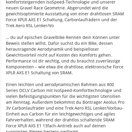
komfortsteigernden IsoSpeed-Technologie und unserer
neuen Gravel Race Geometrie. Abgerundet wird die
gewichtsoptimierte Ausstattung von einer drahtlosen SRAM
Force XPLR AXS E1 Schaltung, Carbonlaufrädern und der
Trek Aero RSL Lenker/Vo
… du auf epischen Gravelbike-Rennen dein Können unter
Beweis stellen willst. Dafür suchst du ein Bike, dessen
herausragende Aerodynamik und beispielloser
Gewichtsvorteil nicht auf Kosten des Komforts gehen.
Performance ist dir wichtig, und du brauchst zuverlässige
Komponenten – wie etwa die drahtlose, elektronische Force
XPLR AXS E1 Schaltung von SRAM.
Einen leichten und aerodynamischen Rahmen aus 800
Series OCLV Carbon mit IsoSpeed-Komforttechnologie und
vielen Befestigungspunkten für die wichtigsten Utensilien
am Renntag. Außerdem bekommst du Bontrager Aeolus Pro
3V Carbonlaufräder und eine Trek Aero RSL Lenker/Vorbau-
Einheit aus Carbon für ein leichtgewichtiges und agiles
Fahrverhalten, während der drahtlos schaltende SRAM
Force XPLR AXS E1 13fach-Antrieb auch auf deinen
ruppigsten Wegen bestens performt.