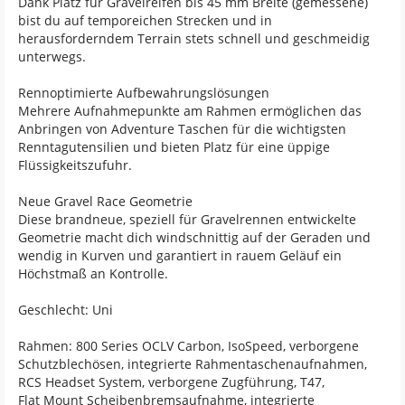
Dank Platz für Gravelreifen bis 45 mm Breite (gemessene)
bist du auf temporeichen Strecken und in
herausforderndem Terrain stets schnell und geschmeidig
unterwegs.
Rennoptimierte Aufbewahrungslösungen
Mehrere Aufnahmepunkte am Rahmen ermöglichen das
Anbringen von Adventure Taschen für die wichtigsten
Renntagutensilien und bieten Platz für eine üppige
Flüssigkeitszufuhr.
Neue Gravel Race Geometrie
Diese brandneue, speziell für Gravelrennen entwickelte
Geometrie macht dich windschnittig auf der Geraden und
wendig in Kurven und garantiert in rauem Geläuf ein
Höchstmaß an Kontrolle.
Geschlecht: Uni
Rahmen: 800 Series OCLV Carbon, IsoSpeed, verborgene
Schutzblechösen, integrierte Rahmentaschenaufnahmen,
RCS Headset System, verborgene Zugführung, T47,
Flat Mount Scheibenbremsaufnahme, integrierte