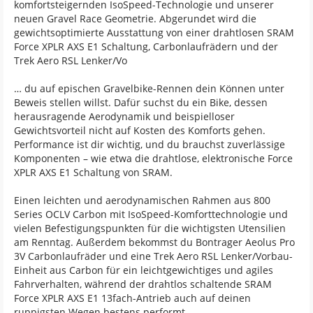
komfortsteigernden IsoSpeed-Technologie und unserer
neuen Gravel Race Geometrie. Abgerundet wird die
gewichtsoptimierte Ausstattung von einer drahtlosen SRAM
Force XPLR AXS E1 Schaltung, Carbonlaufrädern und der
Trek Aero RSL Lenker/Vo
… du auf epischen Gravelbike-Rennen dein Können unter
Beweis stellen willst. Dafür suchst du ein Bike, dessen
herausragende Aerodynamik und beispielloser
Gewichtsvorteil nicht auf Kosten des Komforts gehen.
Performance ist dir wichtig, und du brauchst zuverlässige
Komponenten – wie etwa die drahtlose, elektronische Force
XPLR AXS E1 Schaltung von SRAM.
Einen leichten und aerodynamischen Rahmen aus 800
Series OCLV Carbon mit IsoSpeed-Komforttechnologie und
vielen Befestigungspunkten für die wichtigsten Utensilien
am Renntag. Außerdem bekommst du Bontrager Aeolus Pro
3V Carbonlaufräder und eine Trek Aero RSL Lenker/Vorbau-
Einheit aus Carbon für ein leichtgewichtiges und agiles
Fahrverhalten, während der drahtlos schaltende SRAM
Force XPLR AXS E1 13fach-Antrieb auch auf deinen
ruppigsten Wegen bestens performt.