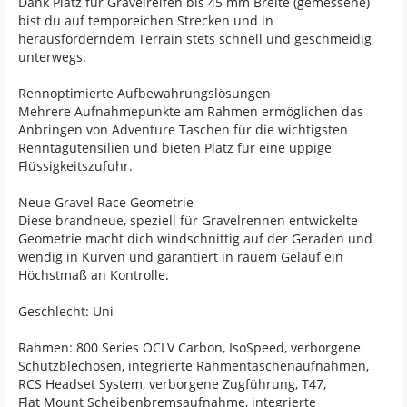
Dank Platz für Gravelreifen bis 45 mm Breite (gemessene)
bist du auf temporeichen Strecken und in
herausforderndem Terrain stets schnell und geschmeidig
unterwegs.
Rennoptimierte Aufbewahrungslösungen
Mehrere Aufnahmepunkte am Rahmen ermöglichen das
Anbringen von Adventure Taschen für die wichtigsten
Renntagutensilien und bieten Platz für eine üppige
Flüssigkeitszufuhr.
Neue Gravel Race Geometrie
Diese brandneue, speziell für Gravelrennen entwickelte
Geometrie macht dich windschnittig auf der Geraden und
wendig in Kurven und garantiert in rauem Geläuf ein
Höchstmaß an Kontrolle.
Geschlecht: Uni
Rahmen: 800 Series OCLV Carbon, IsoSpeed, verborgene
Schutzblechösen, integrierte Rahmentaschenaufnahmen,
RCS Headset System, verborgene Zugführung, T47,
Flat Mount Scheibenbremsaufnahme, integrierte