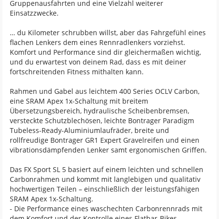
Gruppenausfahrten und eine Vielzahl weiterer
Einsatzzwecke.
… du Kilometer schrubben willst, aber das Fahrgefühl eines
flachen Lenkers dem eines Rennradlenkers vorziehst.
Komfort und Performance sind dir gleichermaßen wichtig,
und du erwartest von deinem Rad, dass es mit deiner
fortschreitenden Fitness mithalten kann.
Rahmen und Gabel aus leichtem 400 Series OCLV Carbon,
eine SRAM Apex 1x-Schaltung mit breitem
Übersetzungsbereich, hydraulische Scheibenbremsen,
versteckte Schutzblechösen, leichte Bontrager Paradigm
Tubeless-Ready-Aluminiumlaufräder, breite und
rollfreudige Bontrager GR1 Expert Gravelreifen und einen
vibrationsdämpfenden Lenker samt ergonomischen Griffen.
Das FX Sport SL 5 basiert auf einem leichten und schnellen
Carbonrahmen und kommt mit langlebigen und qualitativ
hochwertigen Teilen – einschließlich der leistungsfähigen
SRAM Apex 1x-Schaltung.
- Die Performance eines waschechten Carbonrennrads mit
dem Komfort und der Kontrolle eines Flatbar-Bikes.