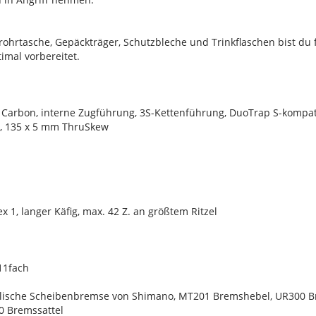
rohrtasche, Gepäckträger, Schutzbleche und Trinkflaschen bist du
imal vorbereitet.
Carbon, interne Zugführung, 3S-Kettenführung, DuoTrap S-kompati
 135 x 5 mm ThruSkew
1, langer Käfig, max. 42 Z. an größtem Ritzel
11fach
lische Scheibenbremse von Shimano, MT201 Bremshebel, UR300 Br
 Bremssattel