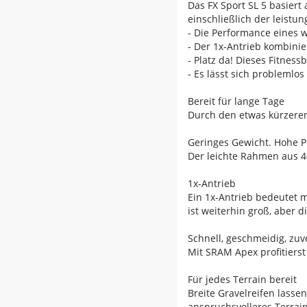
Das FX Sport SL 5 basier
einschließlich der leist
- Die Performance eines 
- Der 1x-Antrieb kombini
- Platz da! Dieses Fitne
- Es lässt sich probleml
Bereit für lange Tage
Durch den etwas kürzeren
Geringes Gewicht. Hohe 
Der leichte Rahmen aus 4
1x-Antrieb
Ein 1x-Antrieb bedeutet 
ist weiterhin groß, aber d
Schnell, geschmeidig, zuv
Mit SRAM Apex profitierst
Für jedes Terrain bereit
Breite Gravelreifen lass
anspruchsvolleres Terrai