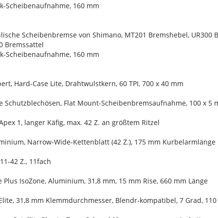
ck-Scheibenaufnahme, 160 mm
lische Scheibenbremse von Shimano, MT201 Bremshebel, UR300 Br
 Bremssattel
ck-Scheibenaufnahme, 160 mm
ert, Hard-Case Lite, Drahtwulstkern, 60 TPI, 700 x 40 mm
ne Schutzblechösen, Flat Mount-Scheibenbremsaufnahme, 100 x 5
pex 1, langer Käfig, max. 42 Z. an größtem Ritzel
uminium, Narrow-Wide-Kettenblatt (42 Z.), 175 mm Kurbelarmlänge
11-42 Z., 11fach
ite Plus IsoZone, Aluminium, 31,8 mm, 15 mm Rise, 660 mm Länge
Elite, 31,8 mm Klemmdurchmesser, Blendr-kompatibel, 7 Grad, 11