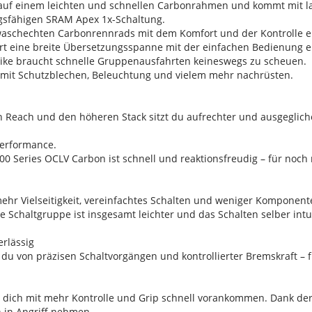
t auf einem leichten und schnellen Carbonrahmen und kommt mit la
ungsfähigen SRAM Apex 1x-Schaltung.
waschechten Carbonrennrads mit dem Komfort und der Kontrolle ei
ert eine breite Übersetzungsspanne mit der einfachen Bedienung e
ssbike braucht schnelle Gruppenausfahrten keineswegs zu scheuen.
os mit Schutzblechen, Beleuchtung und vielem mehr nachrüsten.
 Reach und den höheren Stack sitzt du aufrechter und ausgeglic
Performance.
00 Series OCLV Carbon ist schnell und reaktionsfreudig – für noc
mehr Vielseitigkeit, vereinfachtes Schalten und weniger Komponen
ie Schaltgruppe ist insgesamt leichter und das Schalten selber intuit
erlässig
 du von präzisen Schaltvorgängen und kontrollierter Bremskraft – 
en dich mit mehr Kontrolle und Grip schnell vorankommen. Dank de
n in Angriff nehmen.