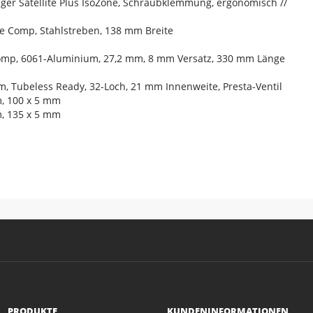
ager Satellite Plus IsoZone, Schraubklemmung, ergonomisch //
se Comp, Stahlstreben, 138 mm Breite
Comp, 6061-Aluminium, 27,2 mm, 8 mm Versatz, 330 mm Länge
m, Tubeless Ready, 32-Loch, 21 mm Innenweite, Presta-Ventil
, 100 x 5 mm
, 135 x 5 mm
PRODUKTE
KUNDENINFORMATIONEN