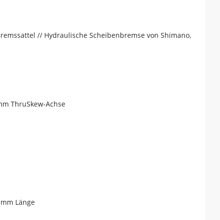
emssattel // Hydraulische Scheibenbremse von Shimano,
 mm ThruSkew-Achse
0 mm Länge