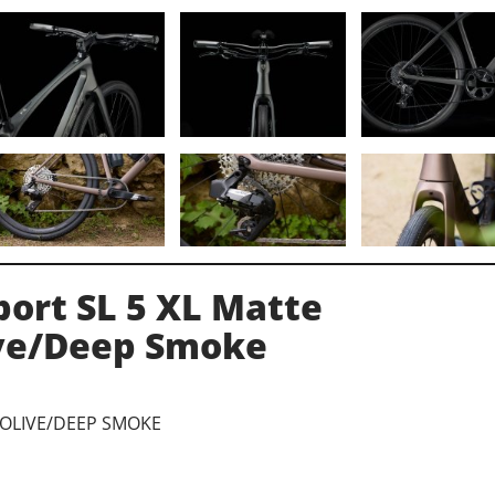
port SL 5 XL Matte
ive/Deep Smoke
 OLIVE/DEEP SMOKE