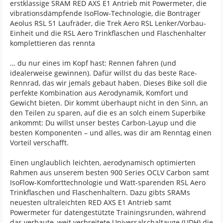
erstklassige SRAM RED AXS E1 Antrieb mit Powermeter, die
vibrationsdämpfende IsoFlow-Technologie, die Bontrager
Aeolus RSL 51 Laufräder, die Trek Aero RSL Lenker/Vorbau-
Einheit und die RSL Aero Trinkflaschen und Flaschenhalter
komplettieren das rennta
… du nur eines im Kopf hast: Rennen fahren (und
idealerweise gewinnen). Dafür willst du das beste Race-
Rennrad, das wir jemals gebaut haben. Dieses Bike soll die
perfekte Kombination aus Aerodynamik, Komfort und
Gewicht bieten. Dir kommt überhaupt nicht in den Sinn, an
den Teilen zu sparen, auf die es an solch einem Superbike
ankommt: Du willst unser bestes Carbon-Layup und die
besten Komponenten – und alles, was dir am Renntag einen
Vorteil verschafft.
Einen unglaublich leichten, aerodynamisch optimierten
Rahmen aus unserem besten 900 Series OCLV Carbon samt
IsoFlow-Komforttechnologie und Watt-sparenden RSL Aero
Trinkflaschen und Flaschenhaltern. Dazu gibts SRAMs
neuesten ultraleichten RED AXS E1 Antrieb samt
Powermeter für datengestützte Trainingsrunden, während
das verbaute, weit verbreitete Universalschaltauge (UDH) die