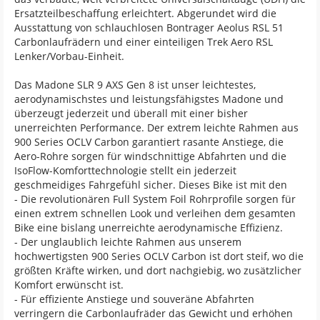
Ersatzteilbeschaffung erleichtert. Abgerundet wird die
Ausstattung von schlauchlosen Bontrager Aeolus RSL 51
Carbonlaufrädern und einer einteiligen Trek Aero RSL
Lenker/Vorbau-Einheit.
Das Madone SLR 9 AXS Gen 8 ist unser leichtestes,
aerodynamischstes und leistungsfähigstes Madone und
überzeugt jederzeit und überall mit einer bisher
unerreichten Performance. Der extrem leichte Rahmen aus
900 Series OCLV Carbon garantiert rasante Anstiege, die
Aero-Rohre sorgen für windschnittige Abfahrten und die
IsoFlow-Komforttechnologie stellt ein jederzeit
geschmeidiges Fahrgefühl sicher. Dieses Bike ist mit den
- Die revolutionären Full System Foil Rohrprofile sorgen für
einen extrem schnellen Look und verleihen dem gesamten
Bike eine bislang unerreichte aerodynamische Effizienz.
- Der unglaublich leichte Rahmen aus unserem
hochwertigsten 900 Series OCLV Carbon ist dort steif, wo die
größten Kräfte wirken, und dort nachgiebig, wo zusätzlicher
Komfort erwünscht ist.
- Für effiziente Anstiege und souveräne Abfahrten
verringern die Carbonlaufräder das Gewicht und erhöhen