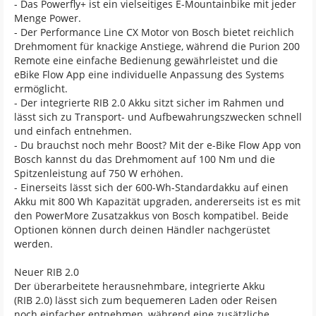
- Das Powerfly+ ist ein vielseitiges E-Mountainbike mit jeder
Menge Power.
- Der Performance Line CX Motor von Bosch bietet reichlich
Drehmoment für knackige Anstiege, während die Purion 200
Remote eine einfache Bedienung gewährleistet und die
eBike Flow App eine individuelle Anpassung des Systems
ermöglicht.
- Der integrierte RIB 2.0 Akku sitzt sicher im Rahmen und
lässt sich zu Transport- und Aufbewahrungszwecken schnell
und einfach entnehmen.
- Du brauchst noch mehr Boost? Mit der e-Bike Flow App von
Bosch kannst du das Drehmoment auf 100 Nm und die
Spitzenleistung auf 750 W erhöhen.
- Einerseits lässt sich der 600-Wh-Standardakku auf einen
Akku mit 800 Wh Kapazität upgraden, andererseits ist es mit
den PowerMore Zusatzakkus von Bosch kompatibel. Beide
Optionen können durch deinen Händler nachgerüstet
werden.
Neuer RIB 2.0
Der überarbeitete herausnehmbare, integrierte Akku
(RIB 2.0) lässt sich zum bequemeren Laden oder Reisen
noch einfacher entnehmen, während eine zusätzliche