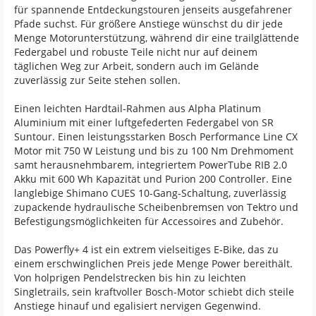
für spannende Entdeckungstouren jenseits ausgefahrener
Pfade suchst. Für größere Anstiege wünschst du dir jede
Menge Motorunterstützung, während dir eine trailglättende
Federgabel und robuste Teile nicht nur auf deinem
täglichen Weg zur Arbeit, sondern auch im Gelände
zuverlässig zur Seite stehen sollen.
Einen leichten Hardtail-Rahmen aus Alpha Platinum
Aluminium mit einer luftgefederten Federgabel von SR
Suntour. Einen leistungsstarken Bosch Performance Line CX
Motor mit 750 W Leistung und bis zu 100 Nm Drehmoment
samt herausnehmbarem, integriertem PowerTube RIB 2.0
Akku mit 600 Wh Kapazität und Purion 200 Controller. Eine
langlebige Shimano CUES 10-Gang-Schaltung, zuverlässig
zupackende hydraulische Scheibenbremsen von Tektro und
Befestigungsmöglichkeiten für Accessoires and Zubehör.
Das Powerfly+ 4 ist ein extrem vielseitiges E-Bike, das zu
einem erschwinglichen Preis jede Menge Power bereithält.
Von holprigen Pendelstrecken bis hin zu leichten
Singletrails, sein kraftvoller Bosch-Motor schiebt dich steile
Anstiege hinauf und egalisiert nervigen Gegenwind.