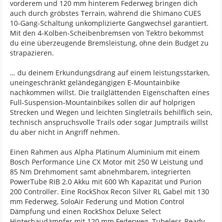
vorderem und 120 mm hinterem Federweg bringen dich
auch durch gröbstes Terrain, während die Shimano CUES
10-Gang-Schaltung unkomplizierte Gangwechsel garantiert.
Mit den 4-Kolben-Scheibenbremsen von Tektro bekommst
du eine überzeugende Bremsleistung, ohne dein Budget zu
strapazieren.
… du deinem Erkundungsdrang auf einem leistungsstarken,
uneingeschränkt geländegängigen E-Mountainbike
nachkommen willst. Die trailglättenden Eigenschaften eines
Full-Suspension-Mountainbikes sollen dir auf holprigen
Strecken und Wegen und leichten Singletrails behilflich sein,
technisch anspruchsvolle Trails oder sogar Jumptrails willst
du aber nicht in Angriff nehmen.
Einen Rahmen aus Alpha Platinum Aluminium mit einem
Bosch Performance Line CX Motor mit 250 W Leistung und
85 Nm Drehmoment samt abnehmbarem, integrierten
PowerTube RIB 2.0 Akku mit 600 Wh Kapazität und Purion
200 Controller. Eine RockShox Recon Silver RL Gabel mit 130
mm Federweg, SoloAir Federung und Motion Control
Dämpfung und einen RockShox Deluxe Select
Hinterbaudämpfer mit 120 mm Federweg. Tubeless-Ready-