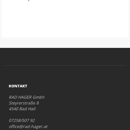
KONTAKT
RAD HAGER Gmbh
Steyrerstraße 8
4540 Bad Hall
07258/507 92
office@rad-hager.at