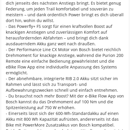
dich jenseits des nächsten Anstiegs bringt. Es bietet genug
Federung, um jeden Trail komfortabel und souverän zu
meistern – und dank ordentlich Power bringt es dich überall
dort hin, wohin du willst.
- Das Powerfly+ FS sorgt für einen kraftvollen Boost auf
knackigen Anstiegen und zuverlässigen Komfort auf
herausfordernden Abfahrten – und bringt dich dank
ausdauerndem Akku ganz weit nach draußen.
- Der Performance Line CX Motor von Bosch bietet reichlich
Drehmoment für knackige Anstiege, während die Purion 200
Remote eine einfache Bedienung gewährleistet und die
eBike Flow App eine individuelle Anpassung des Systems
ermöglicht.
- Der abnehmbare, integrierte RIB 2.0 Akku sitzt sicher im
Rahmen und lässt sich zu Transport- und
Aufbewahrungszwecken schnell und einfach entnehmen.
- Du brauchst noch mehr Boost? Mit der e-Bike Flow App von
Bosch kannst du das Drehmoment auf 100 Nm und die
Spitzenleistung auf 750 W erhöhen.
- Einerseits lässt sich der 600-Wh-Standardakku auf einen
Akku mit 800 Wh Kapazität aufrüsten, andererseits ist das
Bike mit PowerMore Zusatzakkus von Bosch kompatibel.