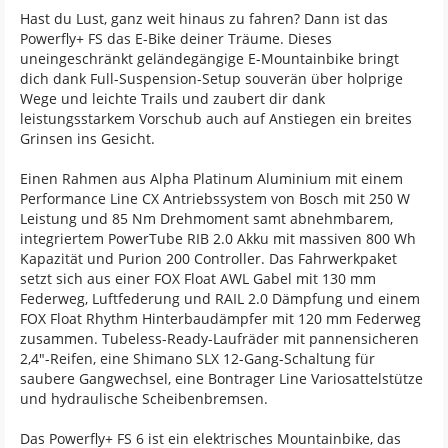
Hast du Lust, ganz weit hinaus zu fahren? Dann ist das
Powerfly+ FS das E-Bike deiner Träume. Dieses
uneingeschränkt geländegängige E-Mountainbike bringt
dich dank Full-Suspension-Setup souverän über holprige
Wege und leichte Trails und zaubert dir dank
leistungsstarkem Vorschub auch auf Anstiegen ein breites
Grinsen ins Gesicht.
Einen Rahmen aus Alpha Platinum Aluminium mit einem
Performance Line CX Antriebssystem von Bosch mit 250 W
Leistung und 85 Nm Drehmoment samt abnehmbarem,
integriertem PowerTube RIB 2.0 Akku mit massiven 800 Wh
Kapazität und Purion 200 Controller. Das Fahrwerkpaket
setzt sich aus einer FOX Float AWL Gabel mit 130 mm
Federweg, Luftfederung und RAIL 2.0 Dämpfung und einem
FOX Float Rhythm Hinterbaudämpfer mit 120 mm Federweg
zusammen. Tubeless-Ready-Laufräder mit pannensicheren
2,4"-Reifen, eine Shimano SLX 12-Gang-Schaltung für
saubere Gangwechsel, eine Bontrager Line Variosattelstütze
und hydraulische Scheibenbremsen.
Das Powerfly+ FS 6 ist ein elektrisches Mountainbike, das