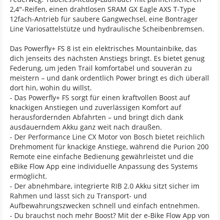
2,4"-Reifen, einen drahtlosen SRAM GX Eagle AXS T-Type
12fach-Antrieb für saubere Gangwechsel, eine Bontrager
Line Variosattelstütze und hydraulische Scheibenbremsen.
Das Powerfly+ FS 8 ist ein elektrisches Mountainbike, das
dich jenseits des nächsten Anstiegs bringt. Es bietet genug
Federung, um jeden Trail komfortabel und souverän zu
meistern – und dank ordentlich Power bringt es dich überall
dort hin, wohin du willst.
- Das Powerfly+ FS sorgt für einen kraftvollen Boost auf
knackigen Anstiegen und zuverlässigen Komfort auf
herausfordernden Abfahrten – und bringt dich dank
ausdauerndem Akku ganz weit nach draußen.
- Der Performance Line CX Motor von Bosch bietet reichlich
Drehmoment für knackige Anstiege, während die Purion 200
Remote eine einfache Bedienung gewährleistet und die
eBike Flow App eine individuelle Anpassung des Systems
ermöglicht.
- Der abnehmbare, integrierte RIB 2.0 Akku sitzt sicher im
Rahmen und lässt sich zu Transport- und
Aufbewahrungszwecken schnell und einfach entnehmen.
- Du brauchst noch mehr Boost? Mit der e-Bike Flow App von