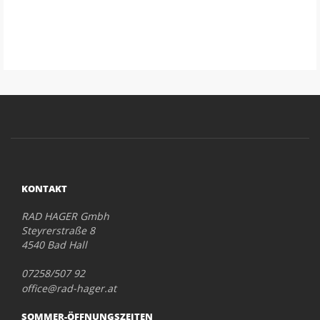
KONTAKT
RAD HAGER Gmbh
Steyrerstraße 8
4540 Bad Hall
07258/507 92
office@rad-hager.at
SOMMER-ÖFFNUNGSZEITEN