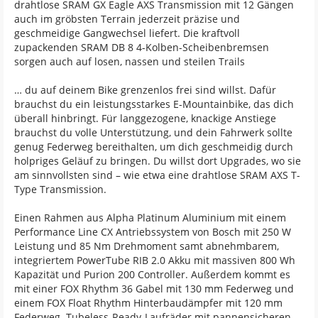
drahtlose SRAM GX Eagle AXS Transmission mit 12 Gängen
auch im gröbsten Terrain jederzeit präzise und
geschmeidige Gangwechsel liefert. Die kraftvoll
zupackenden SRAM DB 8 4-Kolben-Scheibenbremsen
sorgen auch auf losen, nassen und steilen Trails
… du auf deinem Bike grenzenlos frei sind willst. Dafür
brauchst du ein leistungsstarkes E-Mountainbike, das dich
überall hinbringt. Für langgezogene, knackige Anstiege
brauchst du volle Unterstützung, und dein Fahrwerk sollte
genug Federweg bereithalten, um dich geschmeidig durch
holpriges Geläuf zu bringen. Du willst dort Upgrades, wo sie
am sinnvollsten sind – wie etwa eine drahtlose SRAM AXS T-
Type Transmission.
Einen Rahmen aus Alpha Platinum Aluminium mit einem
Performance Line CX Antriebssystem von Bosch mit 250 W
Leistung und 85 Nm Drehmoment samt abnehmbarem,
integriertem PowerTube RIB 2.0 Akku mit massiven 800 Wh
Kapazität und Purion 200 Controller. Außerdem kommt es
mit einer FOX Rhythm 36 Gabel mit 130 mm Federweg und
einem FOX Float Rhythm Hinterbaudämpfer mit 120 mm
Federweg. Tubeless-Ready-Laufräder mit pannensicheren