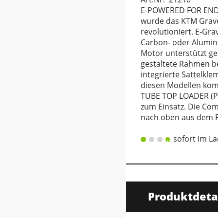
E-POWERED FOR ENDL
wurde das KTM Gravel
revolutioniert. E-Gra
Carbon- oder Alumin
Motor unterstützt g
gestaltete Rahmen be
integrierte Sattelkle
diesen Modellen ko
TUBE TOP LOADER (PT
zum Einsatz. Die Co
nach oben aus dem
sofort im L
Produktdeta