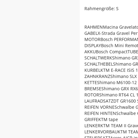
Rahmengröße: S
RAHMENMacina Gravelator
GABELX-Strada Gravel Per
MOTORBosch PERFORMANC
DISPLAYBosch Mini Remo
AKKUBosch CompactTUB
SCHALTWERKShimano GRX
SCHALTHEBELShimano GRX 
KURBELKTM E-RACE ISIS
ZAHNKRANZShimano SLX M
KETTEShimano M6100-12
BREMSEShimano GRX RX6
ROTORShimano RT64 CL 16
LAUFRADSATZDT GR1600 Sp
REIFEN VORNESchwalbe G-
REIFEN HINTENSchwalbe G
GRIFFEKTM tape
LENKERKTM TEAM II Grave
LENKERVORBAUKTM TEAM 
STEUERSATZAcros AICR inte