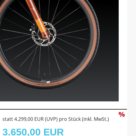
statt
4.299,00 EUR
(
UVP
) pro Stück (inkl. MwSt.)
3.650,00 EUR