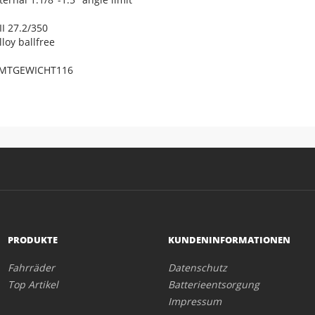
 27.2/350
oy ballfree
AMTGEWICHT116
PRODUKTE
KUNDENINFORMATIONEN
Fahrräder
Datenschutz
Top Artikel
Batterieentsorgung
Impressum