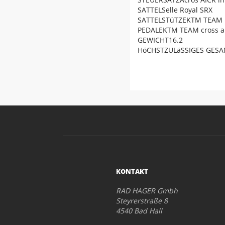
SATTELSelle Royal SRX
SATTELSTüTZEKTM TEAM II
PEDALEKTM TEAM cross all
GEWICHT16.2
HöCHSTZULäSSIGES GES
KONTAKT
RAD HAGER Gmbh
Steyrerstraße 8
4540 Bad Hall