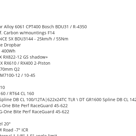
 Alloy 6061 CPT400 Bosch BDU31 / R-4350
f. Carbon w/mountings F14
E SX BDU3144 - 25km/h / 55Nm
te Dropbar
E 400Wh
 RX822-12 GS shadow+
RX610 / RX400 2-Piston
 170mm Q2
7100-12 / 10-45
10
0 / RT64 CL 160
line DB CL 100/12TA|622x24TC TLR \ DT GR1600 Spline DB CL 1
One Bite Perf RaceGuard 45-622
-One Bite Perf RaceGuard 45-622
l 20°
Road -7° ICR
rnal 1.1/8"-1.5" angle limit