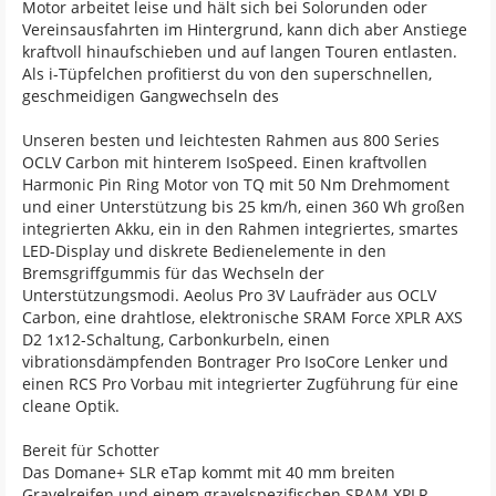
Motor arbeitet leise und hält sich bei Solorunden oder
Vereinsausfahrten im Hintergrund, kann dich aber Anstiege
kraftvoll hinaufschieben und auf langen Touren entlasten.
Als i-Tüpfelchen profitierst du von den superschnellen,
geschmeidigen Gangwechseln des
Unseren besten und leichtesten Rahmen aus 800 Series
OCLV Carbon mit hinterem IsoSpeed. Einen kraftvollen
Harmonic Pin Ring Motor von TQ mit 50 Nm Drehmoment
und einer Unterstützung bis 25 km/h, einen 360 Wh großen
integrierten Akku, ein in den Rahmen integriertes, smartes
LED-Display und diskrete Bedienelemente in den
Bremsgriffgummis für das Wechseln der
Unterstützungsmodi. Aeolus Pro 3V Laufräder aus OCLV
Carbon, eine drahtlose, elektronische SRAM Force XPLR AXS
D2 1x12-Schaltung, Carbonkurbeln, einen
vibrationsdämpfenden Bontrager Pro IsoCore Lenker und
einen RCS Pro Vorbau mit integrierter Zugführung für eine
cleane Optik.
Bereit für Schotter
Das Domane+ SLR eTap kommt mit 40 mm breiten
Gravelreifen und einem gravelspezifischen SRAM XPLR-