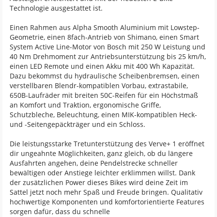
Technologie ausgestattet ist.
Einen Rahmen aus Alpha Smooth Aluminium mit Lowstep-
Geometrie, einen 8fach-Antrieb von Shimano, einen Smart
System Active Line-Motor von Bosch mit 250 W Leistung und
40 Nm Drehmoment zur Antriebsunterstützung bis 25 km/h,
einen LED Remote und einen Akku mit 400 Wh Kapazität.
Dazu bekommst du hydraulische Scheibenbremsen, einen
verstellbaren Blendr-kompatiblen Vorbau, extrastabile,
650B-Laufräder mit breiten 50C-Reifen für ein Höchstmaß
an Komfort und Traktion, ergonomische Griffe,
Schutzbleche, Beleuchtung, einen MIK-kompatiblen Heck-
und -Seitengepäckträger und ein Schloss.
Die leistungsstarke Tretunterstützung des Verve+ 1 eröffnet
dir ungeahnte Möglichkeiten, ganz gleich, ob du längere
Ausfahrten angehen, deine Pendelstrecke schneller
bewältigen oder Anstiege leichter erklimmen willst. Dank
der zusätzlichen Power dieses Bikes wird deine Zeit im
Sattel jetzt noch mehr Spaß und Freude bringen. Qualitativ
hochwertige Komponenten und komfortorientierte Features
sorgen dafür, dass du schnelle