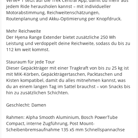
Verve+ 1 setzt auf die Trek Central App, damit du mehr aus
jedem Ride herausholen kannst – mit individueller
Motorabstimmung, Reichweitenschätzungen,
Routenplanung und Akku-Optimierung per Knopfdruck.
Mehr Reichweite
Der Hyena Range Extender bietet zusätzliche 250 Wh
Leistung und verdoppelt deine Reichweite, sodass du bis zu
112 km weit kommst.
Stauraum für jede Tour
Dieser Gepäckträger mit einer Tragkraft von bis zu 25 kg ist
mit MIK-Körben, Gepäckträgertaschen, Packtaschen und
Kisten kompatibel, damit du alles mitnehmen kannst, was
du an einem langen Tag im Sattel brauchst – von Snacks bis
hin zu zusätzlichen Schichten.
Geschlecht: Damen
Rahmen: Alpha Smooth Aluminium, Bosch PowerTube
Compact, interne Zugführung, Post Mount-
Scheibenbremsaufnahme 135 x5 mm Schnellspannachse