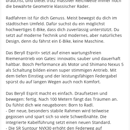
brauchst, und bietet trotz massiver Reichweite immer noch
die bewährte Geometrie klassischer Räder.
Radfahren ist für dich Genuss. Meist bewegst du dich im
städtischen Umfeld. Dafür suchst du ein möglichst
hochwertiges E-Bike, dass dich zuverlässig unterstützt. Du
setzt auf moderne Technik und modernes, aber natürliches
Design, denn du fährst ein E-Bike, keine Maschine.
Das Beryll Esprit+ setzt auf einen wartungsfreien
Riemenantrieb von Gates: innovativ, sauber und dauerhaft
haltbar. Bosch Performance als Motor und Shimano Nexus 5
als Schaltung bilden einen super stimmigen Antrieb. Mit
dem tiefen Einstieg und der leistungsfähigen Federgabel
spürst du auf langen Wegen auch noch Komfort.
Das Beryll Esprit macht es einfach. Draufsetzen und
bewegen: fertig. Nach 100 Metern fängt das Träumen an.
Du fühlst dich wie neugeboren: Born to Radl.
- Der neue, besonders stabile Rahmen wird teilweise
gegossen und spart sich so viele Schweißnähte. Die
integrierte Kabelführung setzt einen neuen Standard.
- Die SR Suntour NVX30 erhöht den Federweg auf