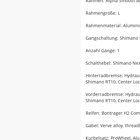
Rahmen: Alpha Smooth Al
Rahmengröße: L
Rahmenmaterial: Alumin
Gangschaltung: Shimano N
Anzahl Gänge: 1
Schalthebel: Shimano Nex
Hinterradbremse: Hydra
Shimano RT10, Center Lo
Vorderradbremse: Hydra
Shimano RT10, Center Lo
Reifen: Bontrager H2 Comp
Gabel: Verve alloy, threa
Kurbelsatz: ProWheel, A