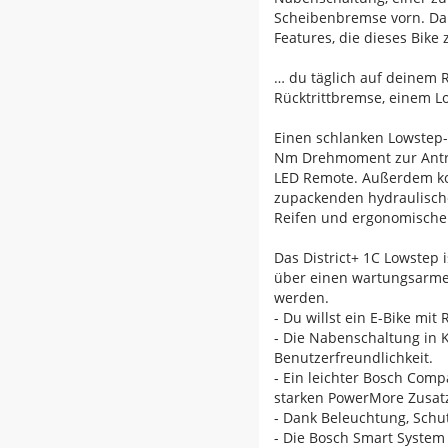
Scheibenbremse vorn. Dan
Features, die dieses Bike
… du täglich auf deinem R
Rücktrittbremse, einem L
Einen schlanken Lowstep-
Nm Drehmoment zur Antri
LED Remote. Außerdem ko
zupackenden hydraulische
Reifen und ergonomischen 
Das District+ 1C Lowstep i
über einen wartungsarmen
werden.
- Du willst ein E-Bike mi
- Die Nabenschaltung in
Benutzerfreundlichkeit.
- Ein leichter Bosch Com
starken PowerMore Zusat
- Dank Beleuchtung, Schut
- Die Bosch Smart System