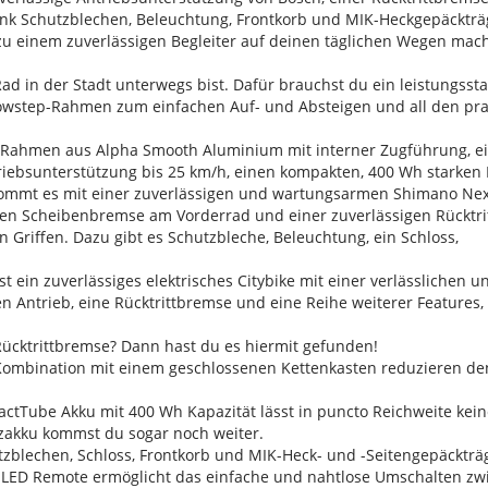
k Schutzblechen, Beleuchtung, Frontkorb und MIK-Heckgepäckträg
 zu einem zuverlässigen Begleiter auf deinen täglichen Wegen mac
ad in der Stadt unterwegs bist. Dafür brauchst du ein leistungsst
owstep-Rahmen zum einfachen Auf- und Absteigen und all den prakt
Rahmen aus Alpha Smooth Aluminium mit interner Zugführung, ein
ebsunterstützung bis 25 km/h, einen kompakten, 400 Wh starken
mmt es mit einer zuverlässigen und wartungsarmen Shimano Nexus
n Scheibenbremse am Vorderrad und einer zuverlässigen Rücktrit
Griffen. Dazu gibt es Schutzbleche, Beleuchtung, ein Schloss,
st ein zuverlässiges elektrisches Citybike mit einer verlässlichen 
 Antrieb, eine Rücktrittbremse und eine Reihe weiterer Features
t Rücktrittbremse? Dann hast du es hiermit gefunden!
 Kombination mit einem geschlossenen Kettenkasten reduzieren 
pactTube Akku mit 400 Wh Kapazität lässt in puncto Reichweite ke
zakku kommst du sogar noch weiter.
zblechen, Schloss, Frontkorb und MIK-Heck- und -Seitengepäckträger
 LED Remote ermöglicht das einfache und nahtlose Umschalten z