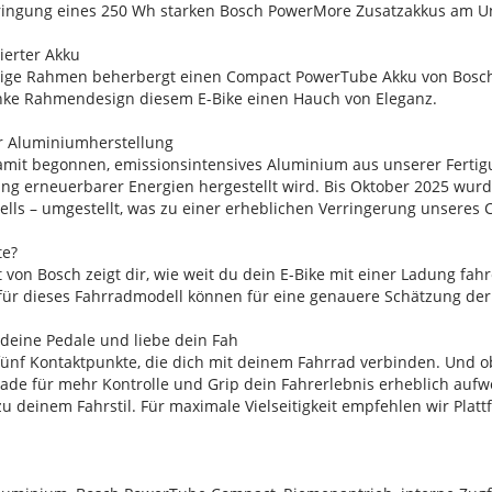
bringung eines 250 Wh starken Bosch PowerMore Zusatzakkus am Un
ierter Akku
ttige Rahmen beherbergt einen Compact PowerTube Akku von Bosch,
anke Rahmendesign diesem E-Bike einen Hauch von Eleganz.
r Aluminiumherstellung
amit begonnen, emissionsintensives Aluminium aus unserer Fert
ng erneuerbarer Energien hergestellt wird. Bis Oktober 2025 wurd
ells – umgestellt, was zu einer erheblichen Verringerung unseres
te?
 von Bosch zeigt dir, wie weit du dein E-Bike mit einer Ladung fah
für dieses Fahrradmodell können für eine genauere Schätzung der
 deine Pedale und liebe dein Fah
fünf Kontaktpunkte, die dich mit deinem Fahrrad verbinden. Und o
ade für mehr Kontrolle und Grip dein Fahrerlebnis erheblich aufwe
 deinem Fahrstil. Für maximale Vielseitigkeit empfehlen wir Plat