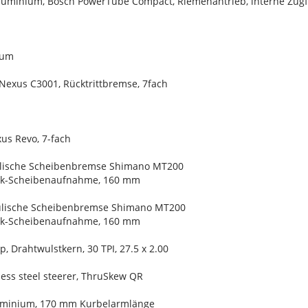
uminium, Bosch PowerTube Compact, Riemenantrieb, interne Zu
ium
exus C3001, Rücktrittbremse, 7fach
us Revo, 7-fach
ulische Scheibenbremse Shimano MT200
ck-Scheibenaufnahme, 160 mm
ulische Scheibenbremse Shimano MT200
ck-Scheibenaufnahme, 160 mm
, Drahtwulstkern, 30 TPI, 27.5 x 2.00
dless steel steerer, ThruSkew QR
luminium, 170 mm Kurbelarmlänge