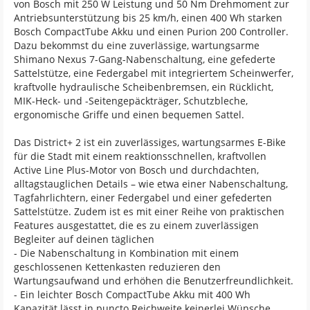
von Bosch mit 250 W Leistung und 50 Nm Drehmoment zur
Antriebsunterstützung bis 25 km/h, einen 400 Wh starken
Bosch CompactTube Akku und einen Purion 200 Controller.
Dazu bekommst du eine zuverlässige, wartungsarme
Shimano Nexus 7-Gang-Nabenschaltung, eine gefederte
Sattelstütze, eine Federgabel mit integriertem Scheinwerfer,
kraftvolle hydraulische Scheibenbremsen, ein Rücklicht,
MIK-Heck- und -Seitengepäckträger, Schutzbleche,
ergonomische Griffe und einen bequemen Sattel.
Das District+ 2 ist ein zuverlässiges, wartungsarmes E-Bike
für die Stadt mit einem reaktionsschnellen, kraftvollen
Active Line Plus-Motor von Bosch und durchdachten,
alltagstauglichen Details – wie etwa einer Nabenschaltung,
Tagfahrlichtern, einer Federgabel und einer gefederten
Sattelstütze. Zudem ist es mit einer Reihe von praktischen
Features ausgestattet, die es zu einem zuverlässigen
Begleiter auf deinen täglichen
- Die Nabenschaltung in Kombination mit einem
geschlossenen Kettenkasten reduzieren den
Wartungsaufwand und erhöhen die Benutzerfreundlichkeit.
- Ein leichter Bosch CompactTube Akku mit 400 Wh
Kapazität lässt in puncto Reichweite keinerlei Wünsche