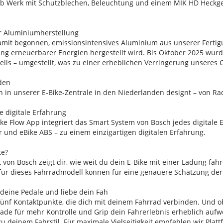
s ab Werk mit Schutzblechen, Beleuchtung und einem MIK HD Heckg
r Aluminiumherstellung
amit begonnen, emissionsintensives Aluminium aus unserer Fert
ng erneuerbarer Energien hergestellt wird. Bis Oktober 2025 wurd
ells – umgestellt, was zu einer erheblichen Verringerung unseres
den
 in unserer E-Bike-Zentrale in den Niederlanden designt – von Ra
te digitale Erfahrung
ke Flow App integriert das Smart System von Bosch jedes digitale E
er und eBike ABS – zu einem einzigartigen digitalen Erfahrung.
te?
 von Bosch zeigt dir, wie weit du dein E-Bike mit einer Ladung fah
für dieses Fahrradmodell können für eine genauere Schätzung der
 deine Pedale und liebe dein Fah
fünf Kontaktpunkte, die dich mit deinem Fahrrad verbinden. Und o
ade für mehr Kontrolle und Grip dein Fahrerlebnis erheblich aufwe
 deinem Fahrstil. Für maximale Vielseitigkeit empfehlen wir Plat