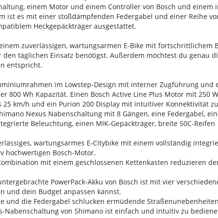
tung, einem Motor und einem Controller von Bosch und einem im
m ist es mit einer stoßdämpfenden Federgabel und einer Reihe von
patiblem Heckgepäckträger ausgestattet.
inem zuverlässigen, wartungsarmen E-Bike mit fortschrittlichem B
ür den täglichen Einsatz benötigst. Außerdem möchtest du genau d
 entspricht.
uminiumrahmen im Lowstep-Design mit interner Zugführung und ei
der 800 Wh Kapazität. Einen Bosch Active Line Plus Motor mit 25
 25 km/h und ein Purion 200 Display mit intuitiver Konnektivität 
himano Nexus Nabenschaltung mit 8 Gängen, eine Federgabel, eine 
tegrierte Beleuchtung, einen MIK-Gepäckträger, breite 50C-Reifen
verlässiges, wartungsarmes E-Citybike mit einem vollständig integri
tiv hochwertigen Bosch-Motor.
 Kombination mit einem geschlossenen Kettenkasten reduzieren 
ntergebrachte PowerPack-Akku von Bosch ist mit vier verschiedenen
n und dein Budget anpassen kannst.
ütze und die Federgabel schlucken ermüdende Straßenunebenheite
-Nabenschaltung von Shimano ist einfach und intuitiv zu bedienen