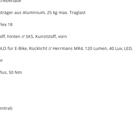
triebenabe
träger aus Aluminium, 25 kg max. Traglast
Flex 18
ff, hinten // SKS, Kunststoff, vorn
LO für E-Bike, Rücklicht // Herrmans MR4, 120 Lumen, 40 Lux, LED,
er
Plus, 50 Nm
entral)