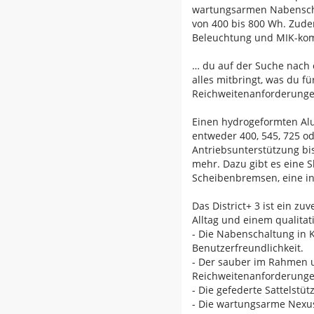
wartungsarmen Nabenschal
von 400 bis 800 Wh. Zude
Beleuchtung und MIK-kom
… du auf der Suche nach e
alles mitbringt, was du f
Reichweitenanforderungen
Einen hydrogeformten Al
entweder 400, 545, 725 o
Antriebsunterstützung bis
mehr. Dazu gibt es eine S
Scheibenbremsen, eine in
Das District+ 3 ist ein zu
Alltag und einem qualita
- Die Nabenschaltung in
Benutzerfreundlichkeit.
- Der sauber im Rahmen u
Reichweitenanforderunge
- Die gefederte Sattelst
- Die wartungsarme Nexus