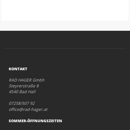
KONTAKT
RAD HAGER Gmbh
Steyrerstraße 8
4540 Bad Hall
07258/507 92
office@rad-hager.at
SOMMER-ÖFFNUNGSZEITEN