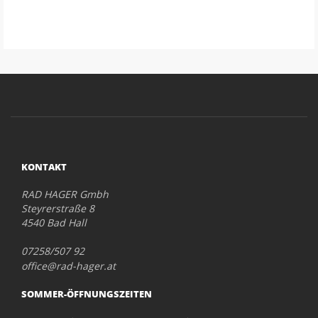
KONTAKT
RAD HAGER Gmbh
Steyrerstraße 8
4540 Bad Hall
07258/507 92
office@rad-hager.at
SOMMER-ÖFFNUNGSZEITEN