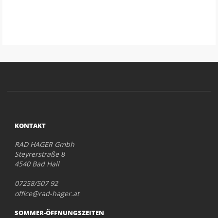
KONTAKT
RAD HAGER Gmbh
Steyrerstraße 8
4540 Bad Hall
07258/507 92
office@rad-hager.at
SOMMER-ÖFFNUNGSZEITEN