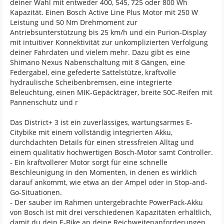
deiner Wahl mit entweder 400, 545, 725 oder 800 Wh
Kapazität. Einen Bosch Active Line Plus Motor mit 250 W
Leistung und 50 Nm Drehmoment zur
Antriebsunterstützung bis 25 km/h und ein Purion-Display
mit intuitiver Konnektivität zur unkomplizierten Verfolgung
deiner Fahrdaten und vielem mehr. Dazu gibt es eine
Shimano Nexus Nabenschaltung mit 8 Gängen, eine
Federgabel, eine gefederte Sattelstütze, kraftvolle
hydraulische Scheibenbremsen, eine integrierte
Beleuchtung, einen MIK-Gepäckträger, breite 50C-Reifen mit
Pannenschutz und r
Das District+ 3 ist ein zuverlässiges, wartungsarmes E-
Citybike mit einem vollständig integrierten Akku,
durchdachten Details für einen stressfreien Alltag und
einem qualitativ hochwertigen Bosch-Motor samt Controller.
- Ein kraftvollerer Motor sorgt für eine schnelle
Beschleunigung in den Momenten, in denen es wirklich
darauf ankommt, wie etwa an der Ampel oder in Stop-and-
Go-Situationen.
- Der sauber im Rahmen untergebrachte PowerPack-Akku
von Bosch ist mit drei verschiedenen Kapazitäten erhältlich,
damit du dein E-Bike an deine Reichweitenanforderungen