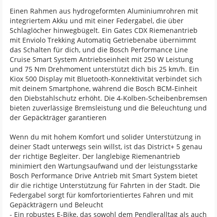
Einen Rahmen aus hydrogeformten Aluminiumrohren mit
integriertem Akku und mit einer Federgabel, die über
Schlaglöcher hinwegbügelt. Ein Gates CDX Riemenantrieb
mit Enviolo Trekking Automatiq Getriebenabe übernimmt
das Schalten für dich, und die Bosch Performance Line
Cruise Smart System Antriebseinheit mit 250 W Leistung
und 75 Nm Drehmoment unterstützt dich bis 25 km/h. Ein
Kiox 500 Display mit Bluetooth-Konnektivität verbindet sich
mit deinem Smartphone, während die Bosch BCM-Einheit
den Diebstahlschutz erhöht. Die 4-Kolben-Scheibenbremsen
bieten zuverlässige Bremsleistung und die Beleuchtung und
der Gepäckträger garantieren
Wenn du mit hohem Komfort und solider Unterstützung in
deiner Stadt unterwegs sein willst, ist das District+ 5 genau
der richtige Begleiter. Der langlebige Riemenantrieb
minimiert den Wartungsaufwand und der leistungsstarke
Bosch Performance Drive Antrieb mit Smart System bietet
dir die richtige Unterstützung für Fahrten in der Stadt. Die
Federgabel sorgt für komfortorientiertes Fahren und mit
Gepäckträgern und Beleucht
- Ein robustes E-Bike, das sowohl dem Pendleralltag als auch