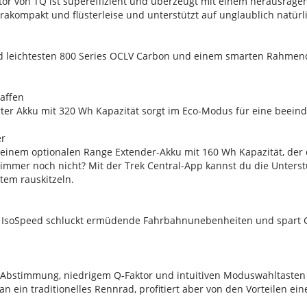
or von TQ ist supereffizient und überzeugt mit einem herausrage
ltrakompakt und flüsterleise und unterstützt auf unglaublich natürl
leichtesten 800 Series OCLV Carbon und einem smarten Rahmendes
haffen
erter Akku mit 320 Wh Kapazität sorgt im Eco-Modus für eine beein
er
einem optionalen Range Extender-Akku mit 160 Wh Kapazität, der 
ir immer noch nicht? Mit der Trek Central-App kannst du die Unte
tem rauskitzeln.
 IsoSpeed schluckt ermüdende Fahrbahnunebenheiten und spart Gewi
 Abstimmung, niedrigem Q-Faktor und intuitiven Moduswahltaste
n ein traditionelles Rennrad, profitiert aber von den Vorteilen ei