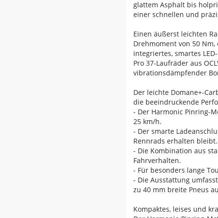
glattem Asphalt bis holp
einer schnellen und präzi
Einen äußerst leichten R
Drehmoment von 50 Nm, de
integriertes, smartes LE
Pro 37-Laufräder aus OCLV
vibrationsdämpfender Bon
Der leichte Domane+-Carb
die beeindruckende Perfor
- Der Harmonic Pinring-Mo
25 km/h.
- Der smarte Ladeanschlus
Rennrads erhalten bleibt.
- Die Kombination aus st
Fahrverhalten.
- Für besonders lange To
- Die Ausstattung umfasst
zu 40 mm breite Pneus a
Kompaktes, leises und kra