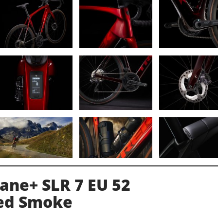
ane+ SLR 7 EU 52
ed Smoke