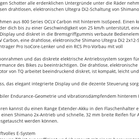
rigen Schotter alle erdenklichen Untergründe unter die Räder 
sen drahtlosen, elektronischen Ultegra Di2-Schaltung von Shimano 
ahmen aus 800 Series OCLV Carbon mit hinterem IsoSpeed. Einen k
r dich bis zu einer Geschwindigkeit von 25 km/h unterstützt, ein
D-Display und diskret in die Bremsgriffgummis verbaute Bedienele
 Carbon, eine drahtlose, elektronische Shimano Ultegra Di2 2x12-S
trager Pro IsoCore-Lenker und ein RCS Pro-Vorbau mit voll
onrahmen und das diskrete elektrische Antriebssystem sorgen für 
mance des Bikes zu beeinträchtigen. Die drahtlose, elektronische 
tor von TQ arbeitet beeindruckend diskret, ist kompakt, leicht und 
s, das elegant integrierte Display und die dezente Steuerung sorge
abiler Endurance-Geometrie und vibrationsdämpfendem hinterem I
uren kannst du einen Range Extender-Akku in den Flaschenhalter e
 einen Shimano 2x-Antrieb und schnelle, 32 mm breite Reifen für A
usgetauscht werden können.
ftvolles E-System