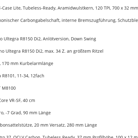
-Case Lite, Tubeless-Ready, Aramidwulstkern, 120 TPI, 700 x 32 m
konischer Carbongabelschaft, interne Bremszugführung, Schutzb
o Ultegra R8150 Di2, Anlötversion, Down Swing
o Ultegra R8150 Di2, max. 34 Z. an größtem Ritzel
n, 170 mm Kurbelarmlänge
 R8101, 11-34, 12fach
XT M8100
Core VR-SF, 40 cm
ro, -7 Grad, 90 mm Länge
arbonsattelstütze, 20 mm Versatz, 280 mm Länge
Pro 37, OCLV Carbon, Tubeless Ready, 37 mm Profilhöhe, 100 x 12 