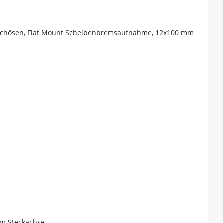
m
lechösen, Flat Mount Scheibenbremsaufnahme, 12x100 mm
mm Steckachse