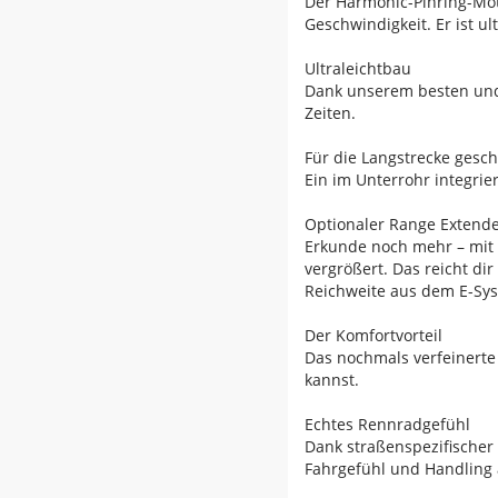
Der Harmonic-Pinring-Mot
Geschwindigkeit. Er ist u
Ultraleichtbau
Dank unserem besten und 
Zeiten.
Für die Langstrecke gesc
Ein im Unterrohr integri
Optionaler Range Extend
Erkunde noch mehr – mit 
vergrößert. Das reicht d
Reichweite aus dem E-Sys
Der Komfortvorteil
Das nochmals verfeinerte
kannst.
Echtes Rennradgefühl
Dank straßenspezifischer
Fahrgefühl und Handling a