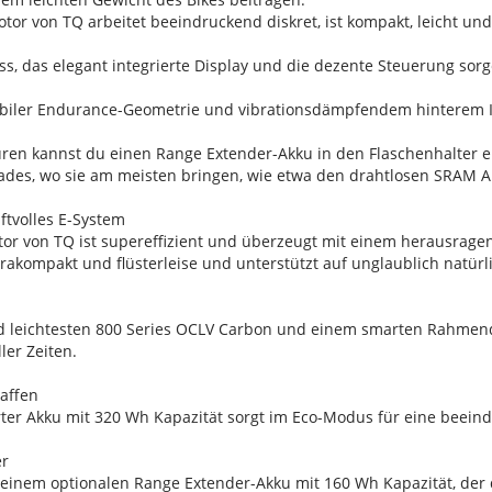
tor von TQ arbeitet beeindruckend diskret, ist kompakt, leicht und 
s, das elegant integrierte Display und die dezente Steuerung sorge
abiler Endurance-Geometrie und vibrationsdämpfendem hinterem I
uren kannst du einen Range Extender-Akku in den Flaschenhalter e
des, wo sie am meisten bringen, wie etwa den drahtlosen SRAM A
ftvolles E-System
or von TQ ist supereffizient und überzeugt mit einem herausrage
ltrakompakt und flüsterleise und unterstützt auf unglaublich natürl
 leichtesten 800 Series OCLV Carbon und einem smarten Rahmende
ler Zeiten.
haffen
erter Akku mit 320 Wh Kapazität sorgt im Eco-Modus für eine beein
er
einem optionalen Range Extender-Akku mit 160 Wh Kapazität, der 