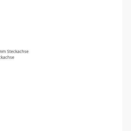
 mm Steckachse
ckachse