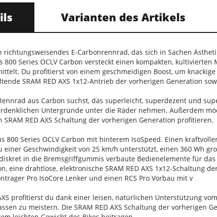
ils
Varianten des Artikels
n richtungsweisendes E-Carbonrennrad, das sich in Sachen Ästhet
800 Series OCLV Carbon versteckt einen kompakten, kultivierten M
ttelt. Du profitierst von einem geschmeidigen Boost, um knackige
tende SRAM RED AXS 1x12-Antrieb der vorherigen Generation sowoh
ennrad aus Carbon suchst, das superleicht, superdezent und superle
e erdenklichen Untergründe unter die Räder nehmen. Außerdem möc
en SRAM RED AXS Schaltung der vorherigen Generation profitieren.
s 800 Series OCLV Carbon mit hinterem IsoSpeed. Einen kraftvol
u einer Geschwindigkeit von 25 km/h unterstützt, einen 360 Wh gro
diskret in die Bremsgriffgummis verbaute Bedienelemente für das
n, eine drahtlose, elektronische SRAM RED AXS 1x12-Schaltung der
trager Pro IsoCore Lenker und einen RCS Pro Vorbau mit v
S profitierst du dank einer leisen, natürlichen Unterstützung vo
assen zu meistern. Die SRAM RED AXS Schaltung der vorherigen G
em leichten Gewicht des Bikes beitragen.