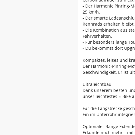
- Der Harmonic Pinring-Mo
25 km/h.
- Der smarte Ladeanschlus
Rennrads erhalten bleibt.
- Die Kombination aus st
Fahrverhalten.
- Für besonders lange To
- Du bekommst dort Upgra
Kompaktes, leises und kra
Der Harmonic-Pinring-Mot
Geschwindigkeit. Er ist u
Ultraleichtbau
Dank unserem besten und
unser leichtestes E-Bike al
Für die Langstrecke gesc
Ein im Unterrohr integri
Optionaler Range Extend
Erkunde noch mehr – mit 