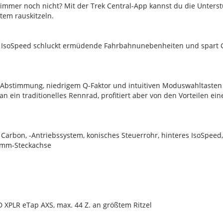
ir immer noch nicht? Mit der Trek Central-App kannst du die Unte
tem rauskitzeln.
 IsoSpeed schluckt ermüdende Fahrbahnunebenheiten und spart Gewi
 Abstimmung, niedrigem Q-Faktor und intuitiven Moduswahltaste
n ein traditionelles Rennrad, profitiert aber von den Vorteilen ei
Carbon, -Antriebssystem, konisches Steuerrohr, hinteres IsoSpee
 mm-Steckachse
XPLR eTap AXS, max. 44 Z. an größtem Ritzel