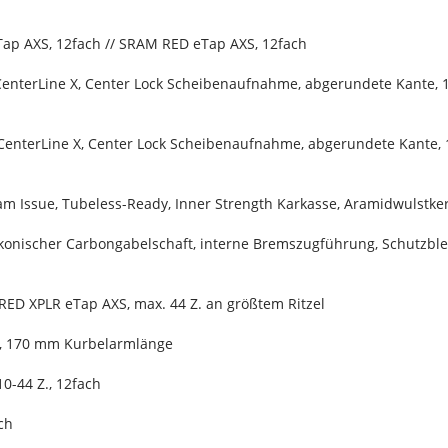
ap AXS, 12fach // SRAM RED eTap AXS, 12fach
enterLine X, Center Lock Scheibenaufnahme, abgerundete Kante,
enterLine X, Center Lock Scheibenaufnahme, abgerundete Kante,
am Issue, Tubeless-Ready, Inner Strength Karkasse, Aramidwulstker
konischer Carbongabelschaft, interne Bremszugführung, Schutzb
RED XPLR eTap AXS, max. 44 Z. an größtem Ritzel
n, 170 mm Kurbelarmlänge
0-44 Z., 12fach
ch