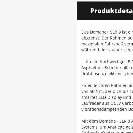
Produktdeta
Das Domane+ SLR 8 ist ei
abgrenzt. Der Rahmen aus 
maximalen Fahrspaß vermi
während der sauber schal
… du ein hochwertiges E-R
Asphalt bis Schotter all
drahtlosen, elektronisch
Einen leichten Rahmen au
von 50 Nm, der dich bis z
smartes LED-Display und 
Laufräder aus OCLV Carbo
vibrationsdämpfenden Bon
Mit dem Domane+ SLR 8 AX
Systems, um Anstiege gel
Carbonlaufräder zum extr