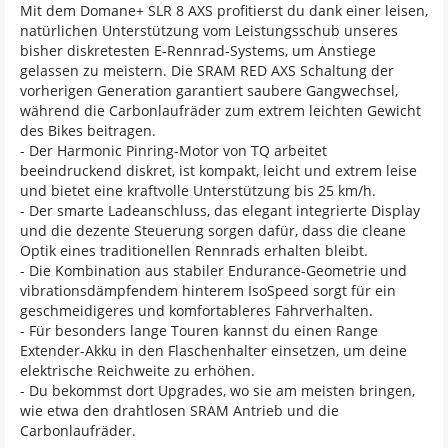
Mit dem Domane+ SLR 8 AXS profitierst du dank einer leisen,
natürlichen Unterstützung vom Leistungsschub unseres
bisher diskretesten E-Rennrad-Systems, um Anstiege
gelassen zu meistern. Die SRAM RED AXS Schaltung der
vorherigen Generation garantiert saubere Gangwechsel,
während die Carbonlaufräder zum extrem leichten Gewicht
des Bikes beitragen.
- Der Harmonic Pinring-Motor von TQ arbeitet
beeindruckend diskret, ist kompakt, leicht und extrem leise
und bietet eine kraftvolle Unterstützung bis 25 km/h.
- Der smarte Ladeanschluss, das elegant integrierte Display
und die dezente Steuerung sorgen dafür, dass die cleane
Optik eines traditionellen Rennrads erhalten bleibt.
- Die Kombination aus stabiler Endurance-Geometrie und
vibrationsdämpfendem hinterem IsoSpeed sorgt für ein
geschmeidigeres und komfortableres Fahrverhalten.
- Für besonders lange Touren kannst du einen Range
Extender-Akku in den Flaschenhalter einsetzen, um deine
elektrische Reichweite zu erhöhen.
- Du bekommst dort Upgrades, wo sie am meisten bringen,
wie etwa den drahtlosen SRAM Antrieb und die
Carbonlaufräder.