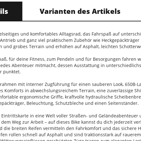
ils
Varianten des Artikels
vielseitiges und komfortables Alltagsrad, das Fahrspaß auf untersch
ntrieb und ganz viel praktischem Zubehör wie Heckgepäckträger 
 und grobes Terrain und erhöhen auf Asphalt, leichten Schotter
aß, für deine Fitness, zum Pendeln und für Besorgungen fahren wi
 jedes Abenteuer mitmacht, dessen Ausstattung in unterschiedlich
r punktet.
rahmen mit interner Zugführung für einen sauberen Look, 650B-La
s Komforts in abwechslungsreichem Terrain, eine zuverlässige S
ortable ergonomische Griffe, kraftvolle hydraulische Scheibenbre
päckträger, Beleuchtung, Schutzbleche und einen Seitenständer.
e Eintrittskarte in eine Welt voller Straßen- und Geländeabenteuer
 dem Weg zur Arbeit – auf dieses Bike kannst du dich jederzeit ver
und die breiten Reifen vermitteln den Fahrkomfort und das sichere
eifen rollen schnell auf Asphalt und sind traktionsstark auf rauer
or Witterungseinflüssen geschützten Züge tragen zum eleganten Lo