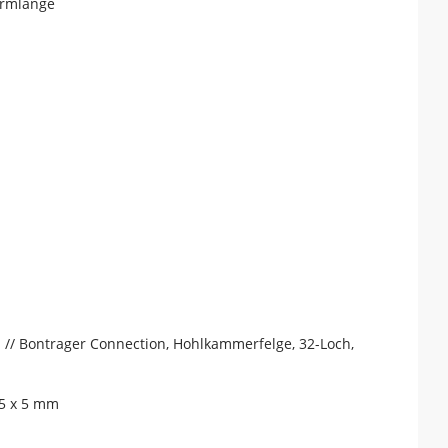
armlänge
 // Bontrager Connection, Hohlkammerfelge, 32-Loch,
35 x 5 mm