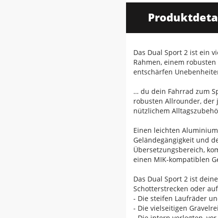
Produktdeta
Das Dual Sport 2 ist ein 
Rahmen, einem robusten A
entschärfen Unebenheiten
… du dein Fahrrad zum Sp
robusten Allrounder, der
nützlichem Alltagszubehö
Einen leichten Aluminium
Geländegängigkeit und de
Übersetzungsbereich, komf
einen MIK-kompatiblen Ge
Das Dual Sport 2 ist dein
Schotterstrecken oder auf
- Die steifen Laufräder 
- Die vielseitigen Gravelr
- Die intern verlegten, v