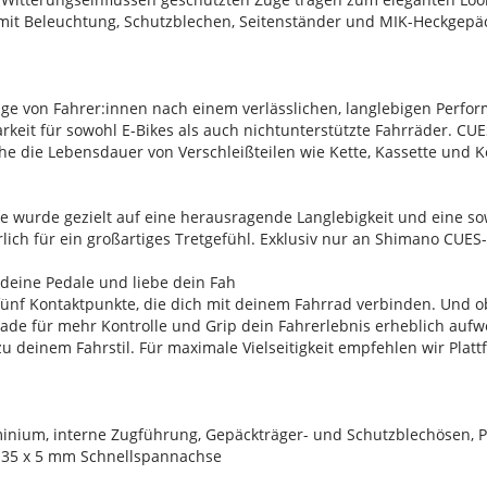
 mit Beleuchtung, Schutzblechen, Seitenständer und MIK-Heckgepäck
rage von Fahrer:innen nach einem verlässlichen, langlebigen Perf
barkeit für sowohl E-Bikes als auch nichtunterstützte Fahrräder. 
he die Lebensdauer von Verschleißteilen wie Kette, Kassette und Ke
e wurde gezielt auf eine herausragende Langlebigkeit und eine so
rlich für ein großartiges Tretgefühl. Exklusiv nur an Shimano CUES-
 deine Pedale und liebe dein Fah
fünf Kontaktpunkte, die dich mit deinem Fahrrad verbinden. Und o
ade für mehr Kontrolle und Grip dein Fahrerlebnis erheblich aufwe
 deinem Fahrstil. Für maximale Vielseitigkeit empfehlen wir Plat
inium, interne Zugführung, Gepäckträger- und Schutzblechösen,
35 x 5 mm Schnellspannachse