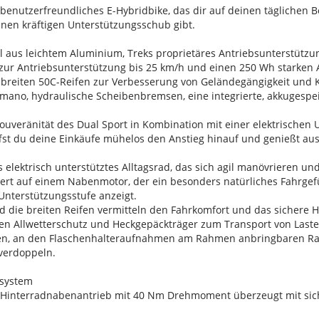
d benutzerfreundliches E-Hybridbike, das dir auf deinen täglichen
en kräftigen Unterstützungsschub gibt.
 aus leichtem Aluminium, Treks proprietäres Antriebsunterstütz
 Antriebsunterstützung bis 25 km/h und einen 250 Wh starken Ak
t breiten 50C-Reifen zur Verbesserung von Geländegängigkeit und 
mano, hydraulische Scheibenbremsen, eine integrierte, akkugespe
 Souveränität des Dual Sport in Kombination mit einer elektrischen 
fst du deine Einkäufe mühelos den Anstieg hinauf und genießt aus
tes elektrisch unterstütztes Alltagsrad, das sich agil manövrieren
iert auf einem Nabenmotor, der ein besonders natürliches Fahrgef
Unterstützungsstufe anzeigt.
und die breiten Reifen vermitteln den Fahrkomfort und das sichere
ren Allwetterschutz und Heckgepäckträger zum Transport von Laste
en, an den Flaschenhalteraufnahmen am Rahmen anbringbaren Rang
verdoppeln.
ssystem
le Hinterradnabenantrieb mit 40 Nm Drehmoment überzeugt mit si