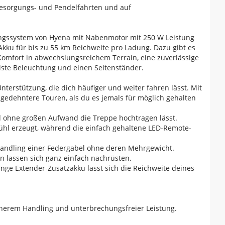
 Besorgungs- und Pendelfahrten und auf
ungssystem von Hyena mit Nabenmotor mit 250 W Leistung
ku für bis zu 55 km Reichweite pro Ladung. Dazu gibt es
Komfort in abwechslungsreichem Terrain, eine zuverlässige
iste Beleuchtung und einen Seitenständer.
Unterstützung, die dich häufiger und weiter fahren lässt. Mit
gedehntere Touren, als du es jemals für möglich gehalten
 und ohne großen Aufwand die Treppe hochtragen lässt.
ühl erzeugt, während die einfach gehaltene LED-Remote-
 Handling einer Federgabel ohne deren Mehrgewicht.
n lassen sich ganz einfach nachrüsten.
e Extender-Zusatzakku lässt sich die Reichweite deines
cherem Handling und unterbrechungsfreier Leistung.