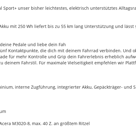
l Sport+ unser bisher leichtestes, elektrisch unterstütztes Alltagsr
 Akku mit 250 Wh liefert bis zu 55 km lang Unterstützung und lässt
 deine Pedale und liebe dein Fah
fünf Kontaktpunkte, die dich mit deinem Fahrrad verbinden. Und o
ade für mehr Kontrolle und Grip dein Fahrerlebnis erheblich aufwe
 deinem Fahrstil. Für maximale Vielseitigkeit empfehlen wir Plat
nium, interne Zugführung, integrierter Akku, Gepäckträger- und
ium
cera M3020-8, max. 40 Z. an größtem Ritzel