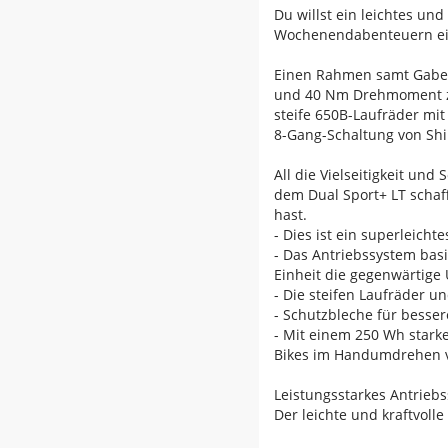
Du willst ein leichtes un
Wochenendabenteuern ein
Einen Rahmen samt Gabel
und 40 Nm Drehmoment zur
steife 650B-Laufräder mi
8-Gang-Schaltung von Shi
All die Vielseitigkeit und
dem Dual Sport+ LT schaf
hast.
- Dies ist ein superleich
- Das Antriebssystem bas
Einheit die gegenwärtige 
- Die steifen Laufräder 
- Schutzbleche für besse
- Mit einem 250 Wh stark
Bikes im Handumdrehen 
Leistungsstarkes Antrieb
Der leichte und kraftvol