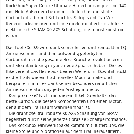
RockShox Super Deluxe Ultimate Hinterbaudämpfer mit 140
mm Hub. Außerdem bekommst du leichte und steife
Carbonlaufräder mit Schlauchlos-Setup samt TyreWiz
Reifendrucksensoren und eine direkt montierte, drahtlose,
elektronische SRAM X0 AXS Schaltung, die robust konstruiert
ist un
Das Fuel EXe 9.9 wird dank seiner leisen und kompakten TQ-
Antriebseinheit und dem aufwendig gefertigten
Carbonrahmen die gesamte Bike-Branche revolutionieren
und Mountainbiking in ganz neue Sphären heben. Dieses
Bike vereint das Beste aus beiden Welten: Im Downhill rockt
es die Trails wie ein traditionelles Mountainbike und
bergauf erklimmt es dank seiner besonders natürlichen
Antriebsunterstützung jeden Anstieg mühelos
- Kompromisse? Nicht mit diesem Bike! Du erhältst das
beste Carbon, die besten Komponenten und einen Motor,
der auf dem Trail kaum wahrnehmbar ist.
- Die drahtlose, trailrobuste X0 AXS Schaltung von SRAM
begeistert durch seine jederzeit präzise Schaltperformance.
- Das RockShox-Fahrwerkspaket kommt mit ButterCups, die
kleine Stöße und Vibrationen auf dem Trail herausfiltern.