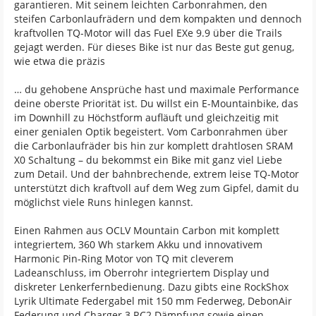
garantieren. Mit seinem leichten Carbonrahmen, den
steifen Carbonlaufrädern und dem kompakten und dennoch
kraftvollen TQ-Motor will das Fuel EXe 9.9 über die Trails
gejagt werden. Für dieses Bike ist nur das Beste gut genug,
wie etwa die präzis
… du gehobene Ansprüche hast und maximale Performance
deine oberste Priorität ist. Du willst ein E-Mountainbike, das
im Downhill zu Höchstform aufläuft und gleichzeitig mit
einer genialen Optik begeistert. Vom Carbonrahmen über
die Carbonlaufräder bis hin zur komplett drahtlosen SRAM
X0 Schaltung – du bekommst ein Bike mit ganz viel Liebe
zum Detail. Und der bahnbrechende, extrem leise TQ-Motor
unterstützt dich kraftvoll auf dem Weg zum Gipfel, damit du
möglichst viele Runs hinlegen kannst.
Einen Rahmen aus OCLV Mountain Carbon mit komplett
integriertem, 360 Wh starkem Akku und innovativem
Harmonic Pin-Ring Motor von TQ mit cleverem
Ladeanschluss, im Oberrohr integriertem Display und
diskreter Lenkerfernbedienung. Dazu gibts eine RockShox
Lyrik Ultimate Federgabel mit 150 mm Federweg, DebonAir
Federung und Charger 3 RC2 Dämpfung sowie einen