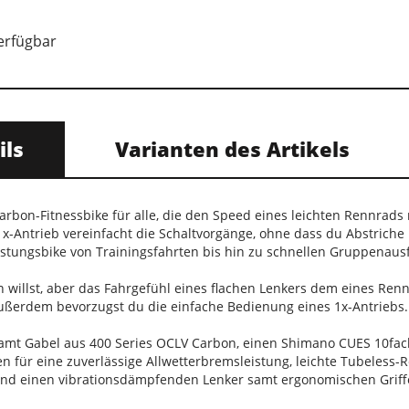
verfügbar
ils
Varianten des Artikels
 Carbon-Fitnessbike für alle, die den Speed eines leichten Rennrad
1x-Antrieb vereinfacht die Schaltvorgänge, ohne dass du Abstric
istungsbike von Trainingsfahrten bis hin zu schnellen Gruppenausf
 willst, aber das Fahrgefühl eines flachen Lenkers dem eines Renn
ußerdem bevorzugst du die einfache Bedienung eines 1x-Antriebs.
mt Gabel aus 400 Series OCLV Carbon, einen Shimano CUES 10fach
für eine zuverlässige Allwetterbremsleistung, leichte Tubeless-R
und einen vibrationsdämpfenden Lenker samt ergonomischen Griff