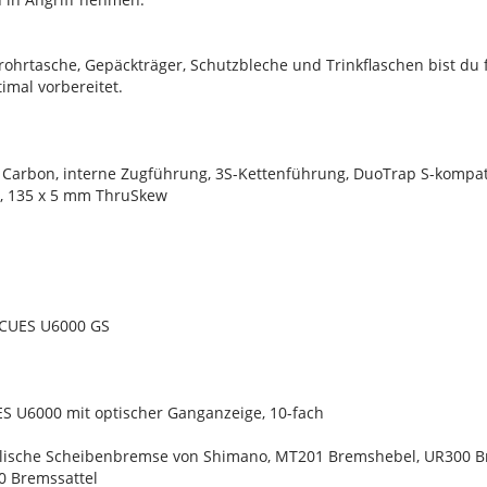
rohrtasche, Gepäckträger, Schutzbleche und Trinkflaschen bist du
imal vorbereitet.
Carbon, interne Zugführung, 3S-Kettenführung, DuoTrap S-kompati
 135 x 5 mm ThruSkew
 CUES U6000 GS
S U6000 mit optischer Ganganzeige, 10-fach
lische Scheibenbremse von Shimano, MT201 Bremshebel, UR300 Br
 Bremssattel