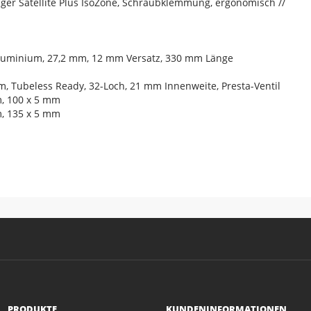
ager Satellite Plus IsoZone, Schraubklemmung, ergonomisch //
 Aluminium, 27,2 mm, 12 mm Versatz, 330 mm Länge
m, Tubeless Ready, 32-Loch, 21 mm Innenweite, Presta-Ventil
, 100 x 5 mm
, 135 x 5 mm
PRODUKTE
KUNDENINFORMATIONEN