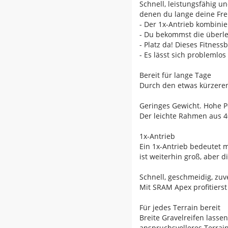
Schnell, leistungsfähig u
denen du lange deine Freu
- Der 1x-Antrieb kombini
- Du bekommst die überleg
- Platz da! Dieses Fitne
- Es lässt sich probleml
Bereit für lange Tage
Durch den etwas kürzeren
Geringes Gewicht. Hohe 
Der leichte Rahmen aus 4
1x-Antrieb
Ein 1x-Antrieb bedeutet 
ist weiterhin groß, aber d
Schnell, geschmeidig, zuv
Mit SRAM Apex profitierst
Für jedes Terrain bereit
Breite Gravelreifen lass
anspruchsvolleres Terrai