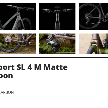
port SL 4 M Matte
bon
 CARBON