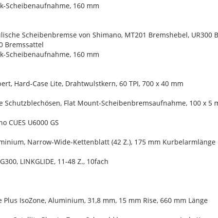
ck-Scheibenaufnahme, 160 mm
lische Scheibenbremse von Shimano, MT201 Bremshebel, UR300 Br
 Bremssattel
ck-Scheibenaufnahme, 160 mm
ert, Hard-Case Lite, Drahtwulstkern, 60 TPI, 700 x 40 mm
ne Schutzblechösen, Flat Mount-Scheibenbremsaufnahme, 100 x 5
ano CUES U6000 GS
uminium, Narrow-Wide-Kettenblatt (42 Z.), 175 mm Kurbelarmlänge
G300, LINKGLIDE, 11-48 Z., 10fach
ite Plus IsoZone, Aluminium, 31,8 mm, 15 mm Rise, 660 mm Länge