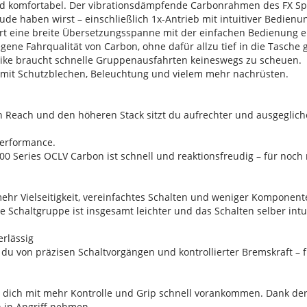
nd komfortabel. Der vibrationsdämpfende Carbonrahmen des FX Sport
de haben wirst – einschließlich 1x-Antrieb mit intuitiver Bedienu
ert eine breite Übersetzungsspanne mit der einfachen Bedienung e
ene Fahrqualität von Carbon, ohne dafür allzu tief in die Tasche 
ssbike braucht schnelle Gruppenausfahrten keineswegs zu scheuen.
os mit Schutzblechen, Beleuchtung und vielem mehr nachrüsten.
 Reach und den höheren Stack sitzt du aufrechter und ausgeglic
Performance.
00 Series OCLV Carbon ist schnell und reaktionsfreudig – für noc
mehr Vielseitigkeit, vereinfachtes Schalten und weniger Komponen
ie Schaltgruppe ist insgesamt leichter und das Schalten selber intuit
erlässig
 du von präzisen Schaltvorgängen und kontrollierter Bremskraft – 
en dich mit mehr Kontrolle und Grip schnell vorankommen. Dank de
n in Angriff nehmen.