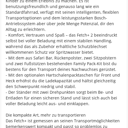
Kinder zu einem Erlebnis zu machen. Es ist
benutzungsfreundlich und genauso lang wie ein
Standardfahrrad, verfügt mit seinen intelligenten, flexiblen
Transportoptionen und dem leistungsstarken Bosch-
Antriebssystem aber über jede Menge Potenzial, dir den
Alltag zu erleichtern.
- Komfort, Vertrauen und Spaß – das Fetch+ 2 beeindruckt
selbst bei voller Beladung mit einem stabilen Handling,
während das als Zubehör erhältliche Schutzblechset
willkommenen Schutz vor Spritzwasser bietet.
- Mit dem aus Safari Bar, Rückenpolster, zwei Sitzpolstern
und zwei Fußstützen bestehenden Family Pack-Kit bist du
bestens für den Transport deines Nachwuchses gerüstet.
- Mit den optionalen Hartschalenpacktaschen für Front und
Heck erhöhst du die Ladekapazität und hältst gleichzeitig
den Schwerpunkt niedrig und stabil.
- Der Ständer mit zwei Drehpunkten sorgt beim Be- und
Entladen für einen sicheren Stand und lässt sich auch bei
voller Beladung leicht aus- und einklappen.
Die kompakte Art, mehr zu transportieren
Das Fetch+ ist gemessen an seinen Transportmöglichkeiten
bemerkenswert kompakt und passt so problemlos zu