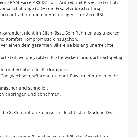
hem SRAM Force AXS D2 2x12-Antrieb mit Powermeter holst
ersalschaltauge (UDH) die Ersatzteilbeschaffung
rbonlaufrädern und einer einteiligen Trek Aero RSL
 garantiert nicht im Stich lässt. Sein Rahmen aus unserem
t und Komfort Kompromisse einzugehen.
nd verleihen dem gesamten Bike eine bislang unerreichte
t steif, wo die größten Kräfte wirken, und dort nachgiebig,
icht und erhöhen die Performance.
sen Gangwechseln, während du dank Powermeter noch mehr
amischer und schneller.
nfach anbringen und abnehmen.
 die 8. Generation zu unserem leichtesten Madone Disc
er das gesamte Bike hinweg und hält das Gewicht für