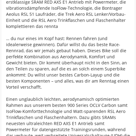
erstklassige SRAM RED AXS E1 Antrieb mit Powermeter, die
vibrationsdämpfende IsoFlow-Technologie, die Bontrager
Aeolus RSL 51 Laufräder, die Trek Aero RSL Lenker/Vorbau-
Einheit und die RSL Aero Trinkflaschen und Flaschenhalter
komplettieren das rennta
… du nur eines im Kopf hast: Rennen fahren (und
idealerweise gewinnen). Dafür willst du das beste Race-
Rennrad, das wir jemals gebaut haben. Dieses Bike soll die
perfekte Kombination aus Aerodynamik, Komfort und
Gewicht bieten. Dir kommt überhaupt nicht in den Sinn, an
den Teilen zu sparen, auf die es an solch einem Superbike
ankommt: Du willst unser bestes Carbon-Layup und die
besten Komponenten – und alles, was dir am Renntag einen
Vorteil verschafft.
Einen unglaublich leichten, aerodynamisch optimierten
Rahmen aus unserem besten 900 Series OCLV Carbon samt
IsoFlow-Komforttechnologie und Watt-sparenden RSL Aero
Trinkflaschen und Flaschenhaltern. Dazu gibts SRAMs
neuesten ultraleichten RED AXS E1 Antrieb samt
Powermeter für datengestützte Trainingsrunden, während
das verbaute, weit verbreitete Universalschaltauge (UDH) die