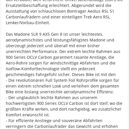
Ersatzteilbeschaffung erleichtert. Abgerundet wird die
Ausstattung von schlauchlosen Bontrager Aeolus RSL 51
Carbonlaufrädern und einer einteiligen Trek Aero RSL
Lenker/Vorbau-Einheit.
Das Madone SLR 9 AXS Gen 8 ist unser leichtestes,
aerodynamischstes und leistungsfähigstes Madone und
überzeugt jederzeit und überall mit einer bisher
unerreichten Performance. Der extrem leichte Rahmen aus
900 Series OCLV Carbon garantiert rasante Anstiege, die
Aero-Rohre sorgen für windschnittige Abfahrten und die
IsoFlow-Komforttechnologie stellt ein jederzeit
geschmeidiges Fahrgefühl sicher. Dieses Bike ist mit den
- Die revolutionären Full System Foil Rohrprofile sorgen für
einen extrem schnellen Look und verleihen dem gesamten
Bike eine bislang unerreichte aerodynamische Effizienz.
- Der unglaublich leichte Rahmen aus unserem
hochwertigsten 900 Series OCLV Carbon ist dort steif, wo die
größten Kräfte wirken, und dort nachgiebig, wo zusätzlicher
Komfort erwünscht ist.
- Für effiziente Anstiege und souveräne Abfahrten
verringern die Carbonlaufräder das Gewicht und erhöhen