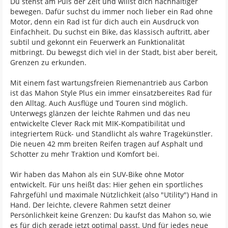
Du stehst am Puls der Zeit und willst dich nachhaltiger
bewegen. Dafür suchst du immer noch lieber ein Rad ohne
Motor, denn ein Rad ist für dich auch ein Ausdruck von
Einfachheit. Du suchst ein Bike, das klassisch auftritt, aber
subtil und gekonnt ein Feuerwerk an Funktionalität
mitbringt. Du bewegst dich viel in der Stadt, bist aber bereit,
Grenzen zu erkunden.
Mit einem fast wartungsfreien Riemenantrieb aus Carbon
ist das Mahon Style Plus ein immer einsatzbereites Rad für
den Alltag. Auch Ausflüge und Touren sind möglich.
Unterwegs glänzen der leichte Rahmen und das neu
entwickelte Clever Rack mit MIK-Kompatibilität und
integriertem Rück- und Standlicht als wahre Tragekünstler.
Die neuen 42 mm breiten Reifen tragen auf Asphalt und
Schotter zu mehr Traktion und Komfort bei.
Wir haben das Mahon als ein SUV-Bike ohne Motor
entwickelt. Für uns heißt das: Hier gehen ein sportliches
Fahrgefühl und maximale Nützlichkeit (also "Utility") Hand in
Hand. Der leichte, clevere Rahmen setzt deiner
Persönlichkeit keine Grenzen: Du kaufst das Mahon so, wie
es für dich gerade jetzt optimal passt. Und für jedes neue