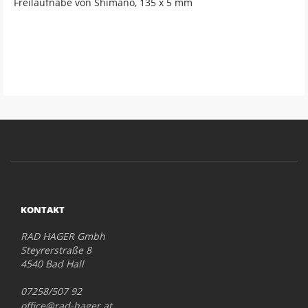
Freilaufnabe von Shimano, 135 x 5 mm
KONTAKT
RAD HAGER Gmbh
Steyrerstraße 8
4540 Bad Hall
07258/507 92
office@rad-hager.at