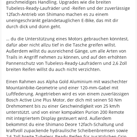
geschmeidiges Handling. Upgrades wie die breiten
Tubeless-Ready-Laufräder und -Reifen und der zuverlässige
12fach-Antrieb von Shimano machen es zu einem
uneingeschränkt geländetauglichen E-Bike, das mit dir
durch dick und dünn geht.
… du die Unterstützung eines Motors gebrauchen könntest,
dafür aber nicht allzu tief in die Tasche greifen willst.
Außerdem willst du ausreichend Gänge, um alle Arten von
Trails in Angriff nehmen zu können, und auf den erhöhten
Pannenschutz von Tubeless-Ready-Laufrädern und 2,6 Zoll
breiten Reifen willst du auch nicht verzichten.
Einen Rahmen aus Alpha Gold Aluminium mit waschechter
Mountainbike-Geometrie und einer 120-mm-Gabel mit
Luftfederung. Angetrieben wird es von einem zuverlässigen
Bosch Active Line Plus Motor, der dich mit seinen 50 Nm
Drehmoment bis zu einer Geschwindigkeit von 25 km/h
unterstützt. und von einer kompakten Purion 200 Remote
mit integriertem Display gesteuert wird. Außerdem
bekommst du eine Shimano Deore 12fach-Schaltung und
kraftvoll zupackende hydraulische Scheibenbremsen sowie
2,6 Zoll breite Tubeless-Ready-Reifen für zusätzlichen Grip