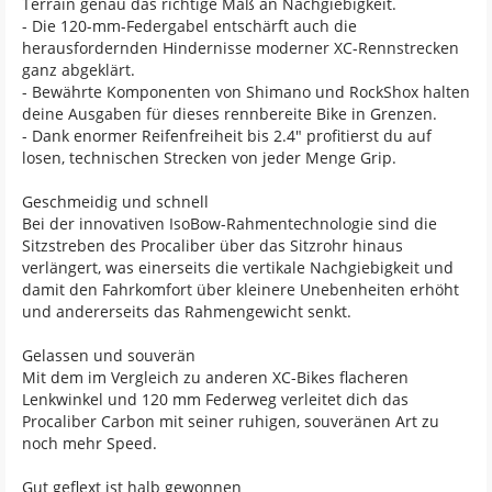
Terrain genau das richtige Maß an Nachgiebigkeit.
- Die 120-mm-Federgabel entschärft auch die
herausfordernden Hindernisse moderner XC-Rennstrecken
ganz abgeklärt.
- Bewährte Komponenten von Shimano und RockShox halten
deine Ausgaben für dieses rennbereite Bike in Grenzen.
- Dank enormer Reifenfreiheit bis 2.4" profitierst du auf
losen, technischen Strecken von jeder Menge Grip.
Geschmeidig und schnell
Bei der innovativen IsoBow-Rahmentechnologie sind die
Sitzstreben des Procaliber über das Sitzrohr hinaus
verlängert, was einerseits die vertikale Nachgiebigkeit und
damit den Fahrkomfort über kleinere Unebenheiten erhöht
und andererseits das Rahmengewicht senkt.
Gelassen und souverän
Mit dem im Vergleich zu anderen XC-Bikes flacheren
Lenkwinkel und 120 mm Federweg verleitet dich das
Procaliber Carbon mit seiner ruhigen, souveränen Art zu
noch mehr Speed.
Gut geflext ist halb gewonnen