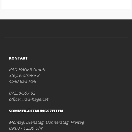
KONTAKT
RAD HAGER Gmbh
Steyrerstraße 8
4540 Bad Hall
07258/507 92
office@rad-hager.at
SOMMER-ÖFFNUNGSZEITEN
Montag, Dienstag, Donnerstag, Freitag
09:00 - 12:30 Uhr