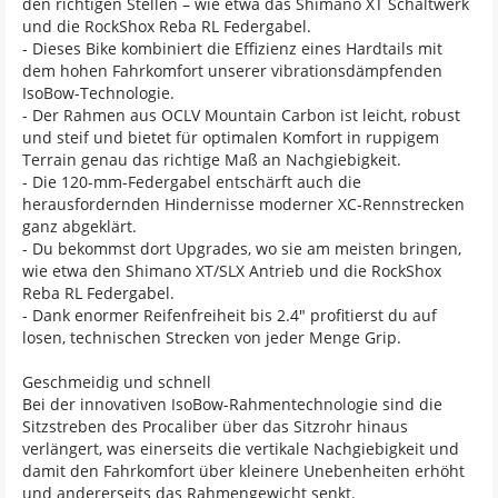
den richtigen Stellen – wie etwa das Shimano XT Schaltwerk
und die RockShox Reba RL Federgabel.
- Dieses Bike kombiniert die Effizienz eines Hardtails mit
dem hohen Fahrkomfort unserer vibrationsdämpfenden
IsoBow-Technologie.
- Der Rahmen aus OCLV Mountain Carbon ist leicht, robust
und steif und bietet für optimalen Komfort in ruppigem
Terrain genau das richtige Maß an Nachgiebigkeit.
- Die 120-mm-Federgabel entschärft auch die
herausfordernden Hindernisse moderner XC-Rennstrecken
ganz abgeklärt.
- Du bekommst dort Upgrades, wo sie am meisten bringen,
wie etwa den Shimano XT/SLX Antrieb und die RockShox
Reba RL Federgabel.
- Dank enormer Reifenfreiheit bis 2.4" profitierst du auf
losen, technischen Strecken von jeder Menge Grip.
Geschmeidig und schnell
Bei der innovativen IsoBow-Rahmentechnologie sind die
Sitzstreben des Procaliber über das Sitzrohr hinaus
verlängert, was einerseits die vertikale Nachgiebigkeit und
damit den Fahrkomfort über kleinere Unebenheiten erhöht
und andererseits das Rahmengewicht senkt.