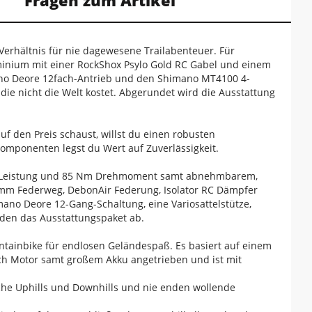
Fragen zum Artikel
Verhältnis für nie dagewesene Trailabenteuer. Für
uminium mit einer RockShox Psylo Gold RC Gabel und einem
ano Deore 12fach-Antrieb und den Shimano MT4100 4-
ie nicht die Welt kostet. Abgerundet wird die Ausstattung
uf den Preis schaust, willst du einen robusten
ponenten legst du Wert auf Zuverlässigkeit.
W Leistung und 85 Nm Drehmoment samt abnehmbarem,
0 mm Federweg, DebonAir Federung, Isolator RC Dämpfer
ano Deore 12-Gang-Schaltung, eine Variosattelstütze,
den das Ausstattungspaket ab.
untainbike für endlosen Geländespaß. Es basiert auf einem
ch Motor samt großem Akku angetrieben und ist mit
sche Uphills und Downhills und nie enden wollende