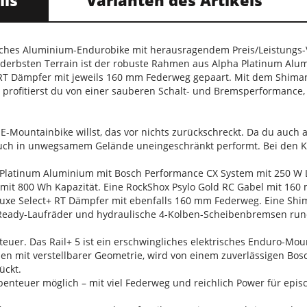
ils
Varianten des Artikels
risches Aluminium-Endurobike mit herausragendem Preis/Leistungs-
n derbsten Terrain ist der robuste Rahmen aus Alpha Platinum Al
 RT Dämpfer mit jeweils 160 mm Federweg gepaart. Mit dem Shim
rofitierst du von einer sauberen Schalt- und Bremsperformance, d
 E-Mountainbike willst, das vor nichts zurückschreckt. Da du auch a
ch in unwegsamem Gelände uneingeschränkt performt. Bei den Kom
 Platinum Aluminium mit Bosch Performance CX System mit 250 
u mit 800 Wh Kapazität. Eine RockShox Psylo Gold RC Gabel mit 16
uxe Select+ RT Dämpfer mit ebenfalls 160 mm Federweg. Eine Shim
-Ready-Laufräder und hydraulische 4-Kolben-Scheibenbremsen run
teuer. Das Rail+ 5 ist ein erschwingliches elektrisches Enduro-Mo
 mit verstellbarer Geometrie, wird von einem zuverlässigen Bos
ückt.
benteuer möglich – mit viel Federweg und reichlich Power für epi