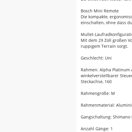
Bosch Mini Remote
Die kompakte, ergonomisc
einschalten, ohne dass d
Mullet-Laufradkonfigurat
Mit dem 29 Zoll großen V
ruppigem Terrain sorgt.
Geschlecht: Uni
Rahmen: Alpha Platinum A
winkelverstellbarer Steue
Steckachse, 160
Rahmengröße: M
Rahmenmaterial: Alumin
Gangschaltung: Shimano D
Anzahl Gänge: 1