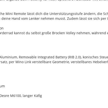
he Mini Remote lässt dich die Unterstützungsstufe ändern, die Sc
u deine Hand vom Lenker nehmen musst. Zudem lässt sie sich per 
ion
orderrad kannst du selbst große Brocken Volley nehmen, während ei
luminium, Removable Integrated Battery (RIB 2.0), konisches Steue
rsatz, per Mino Link verstellbare Geometrie, verstellbares Hebelve
ium
eore M6100, langer Käfig