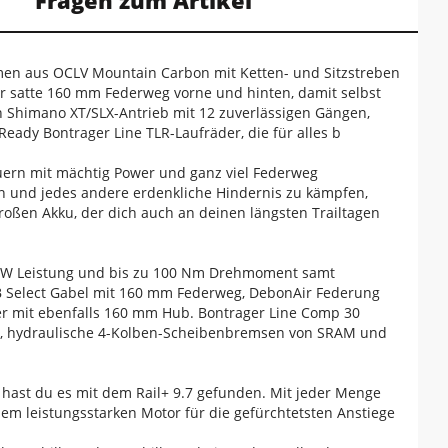
Fragen zum Artikel
hmen aus OCLV Mountain Carbon mit Ketten- und Sitzstreben
r satte 160 mm Federweg vorne und hinten, damit selbst
n Shimano XT/SLX-Antrieb mit 12 zuverlässigen Gängen,
eady Bontrager Line TLR-Laufräder, die für alles b
uern mit mächtig Power und ganz viel Federweg
ln und jedes andere erdenkliche Hindernis zu kämpfen,
großen Akku, der dich auch an deinen längsten Trailtagen
0 W Leistung und bis zu 100 Nm Drehmoment samt
B Select Gabel mit 160 mm Federweg, DebonAir Federung
r mit ebenfalls 160 mm Hub. Bontrager Line Comp 30
n, hydraulische 4-Kolben-Scheibenbremsen von SRAM und
 hast du es mit dem Rail+ 9.7 gefunden. Mit jeder Menge
nem leistungsstarken Motor für die gefürchtetsten Anstiege