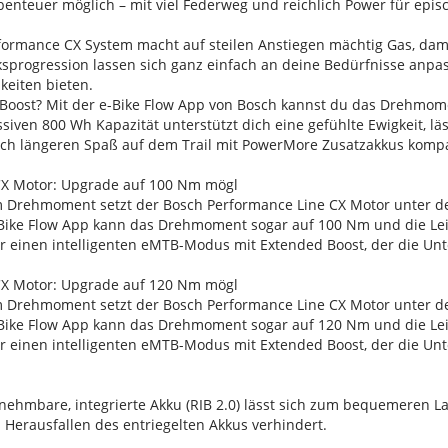
benteuer möglich – mit viel Federweg und reichlich Power für epi
erformance CX System macht auf steilen Anstiegen mächtig Gas, da
sprogression lassen sich ganz einfach an deine Bedürfnisse anpa
eiten bieten.
Boost? Mit der e-Bike Flow App von Bosch kannst du das Drehmom
ssiven 800 Wh Kapazität unterstützt dich eine gefühlte Ewigkeit, l
ch längeren Spaß auf dem Trail mit PowerMore Zusatzakkus kompa
CX Motor: Upgrade auf 100 Nm mögl
 Drehmoment setzt der Bosch Performance Line CX Motor unter d
Bike Flow App kann das Drehmoment sogar auf 100 Nm und die Lei
r einen intelligenten eMTB-Modus mit Extended Boost, der die Unt
CX Motor: Upgrade auf 120 Nm mögl
 Drehmoment setzt der Bosch Performance Line CX Motor unter d
Bike Flow App kann das Drehmoment sogar auf 120 Nm und die Lei
r einen intelligenten eMTB-Modus mit Extended Boost, der die Unt
nehmbare, integrierte Akku (RIB 2.0) lässt sich zum bequemeren 
 Herausfallen des entriegelten Akkus verhindert.