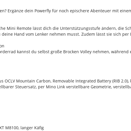
hren? Ergänze dein Powerfly für noch epischere Abenteuer mit ein
he Mini Remote lässt dich die Unterstützungsstufe ändern, die Sc
u deine Hand vom Lenker nehmen musst. Zudem lässt sie sich per 
ion
orderrad kannst du selbst große Brocken Volley nehmen, während ei
OCLV Mountain Carbon, Removable Integrated Battery (RIB 2.0), k
llbarer Steuersatz, per Mino Link verstellbare Geometrie, verstellb
T M8100, langer Käfig