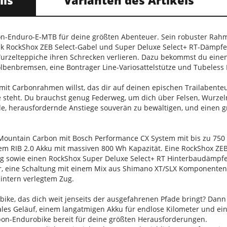
ils
Varianten des Artikels
rbon-Enduro-E-MTB für deine größten Abenteuer. Sein robuster Ra
k RockShox ZEB Select-Gabel und Super Deluxe Select+ RT-Dämpfe
Wurzelteppiche ihren Schrecken verlieren. Dazu bekommst du eine
lbenbremsen, eine Bontrager Line-Variosattelstütze und Tubeless R
mit Carbonrahmen willst, das dir auf deinen epischen Trailabente
e steht. Du brauchst genug Federweg, um dich über Felsen, Wurze
eile, herausfordernde Anstiege souverän zu bewältigen, und einen 
ountain Carbon mit Bosch Performance CX System mit bis zu 75
m RIB 2.0 Akku mit massiven 800 Wh Kapazität. Eine RockShox ZE
 sowie einen RockShox Super Deluxe Select+ RT Hinterbaudämpfe
r, eine Schaltung mit einem Mix aus Shimano XT/SLX Komponente
 intern verlegtem Zug.
bike, das dich weit jenseits der ausgefahrenen Pfade bringt? Dann
ales Geläuf, einem langatmigen Akku für endlose Kilometer und ei
rbon-Endurobike bereit für deine größten Herausforderungen.