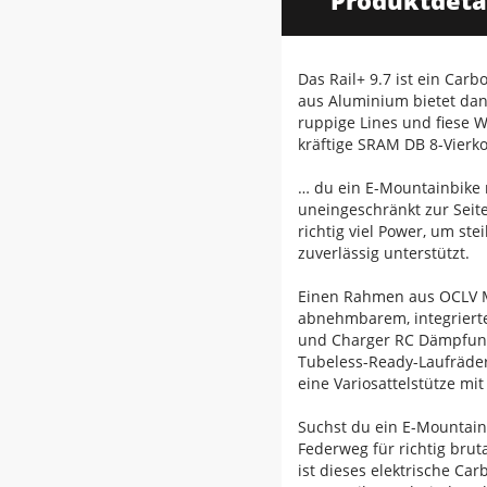
Produktdeta
Das Rail+ 9.7 ist ein Ca
aus Aluminium bietet dan
ruppige Lines und fiese 
kräftige SRAM DB 8-Vierko
… du ein E-Mountainbike 
uneingeschränkt zur Seit
richtig viel Power, um st
zuverlässig unterstützt.
Einen Rahmen aus OCLV M
abnehmbarem, integrierte
und Charger RC Dämpfung
Tubeless-Ready-Laufräde
eine Variosattelstütze mit
Suchst du ein E-Mountain
Federweg für richtig brut
ist dieses elektrische Ca