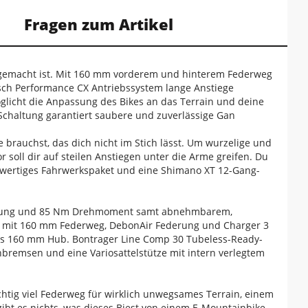
Fragen zum Artikel
ns gemacht ist. Mit 160 mm vorderem und hinterem Federweg
Bosch Performance CX Antriebssystem lange Anstiege
glicht die Anpassung des Bikes an das Terrain und deine
Schaltung garantiert saubere und zuverlässige Gan
brauchst, das dich nicht im Stich lässt. Um wurzelige und
r soll dir auf steilen Anstiegen unter die Arme greifen. Du
hwertiges Fahrwerkspaket und eine Shimano XT 12-Gang-
istung und 85 Nm Drehmoment samt abnehmbarem,
el mit 160 mm Federweg, DebonAir Federung und Charger 3
ls 160 mm Hub. Bontrager Line Comp 30 Tubeless-Ready-
bremsen und eine Variosattelstütze mit intern verlegtem
 richtig viel Federweg für wirklich unwegsames Terrain, einem
gibt es nichts, was dieses Biest von einem E-Mountainbike