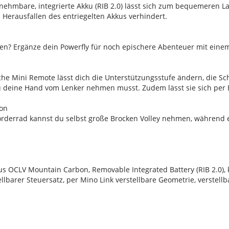
nehmbare, integrierte Akku (RIB 2.0) lässt sich zum bequemeren 
 Herausfallen des entriegelten Akkus verhindert.
hren? Ergänze dein Powerfly für noch epischere Abenteuer mit ein
he Mini Remote lässt dich die Unterstützungsstufe ändern, die Sc
u deine Hand vom Lenker nehmen musst. Zudem lässt sie sich per 
ion
orderrad kannst du selbst große Brocken Volley nehmen, während ei
OCLV Mountain Carbon, Removable Integrated Battery (RIB 2.0), k
llbarer Steuersatz, per Mino Link verstellbare Geometrie, verstellb