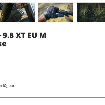
+ 9.8 XT EU M
ke
verfügbar