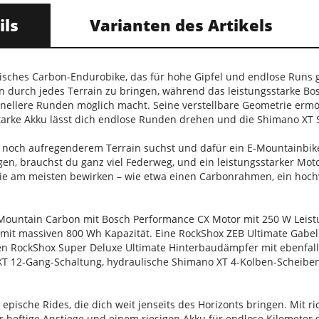
ils
Varianten des Artikels
ektrisches Carbon-Endurobike, das für hohe Gipfel und endlose Ru
rän durch jedes Terrain zu bringen, während das leistungsstarke 
hnellere Runden möglich macht. Seine verstellbare Geometrie ermö
starke Akku lässt dich endlose Runden drehen und die Shimano XT 
 noch aufregenderem Terrain suchst und dafür ein E-Mountainbike 
egen, brauchst du ganz viel Federweg, und ein leistungsstarker Moto
 sie am meisten bewirken – wie etwa einen Carbonrahmen, ein hoc
Mountain Carbon mit Bosch Performance CX Motor mit 250 W Le
u mit massiven 800 Wh Kapazität. Eine RockShox ZEB Ultimate Gab
n RockShox Super Deluxe Ultimate Hinterbaudämpfer mit ebenfal
XT 12-Gang-Schaltung, hydraulische Shimano XT 4-Kolben-Scheiben
ür epische Rides, die dich weit jenseits des Horizonts bringen. Mit
r heftige Anstiege und einem riesigen Akku für endlose Kilometer 