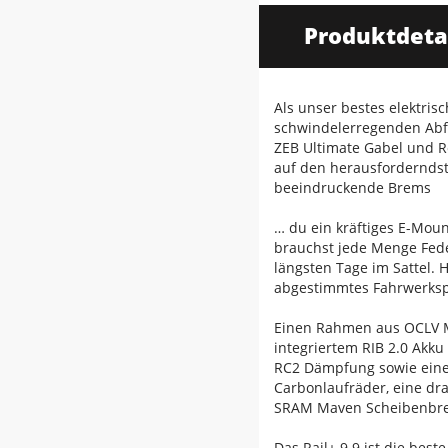
Produktdeta
Als unser bestes elektris
schwindelerregenden Abf
ZEB Ultimate Gabel und R
auf den herausfordernds
beeindruckende Brems
… du ein kräftiges E-Mou
brauchst jede Menge Feder
längsten Tage im Sattel.
abgestimmtes Fahrwerksp
Einen Rahmen aus OCLV 
integriertem RIB 2.0 Akk
RC2 Dämpfung sowie eine
Carbonlaufräder, eine dr
SRAM Maven Scheibenbrem
Das Rail+ 9.9 ist die bes