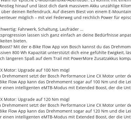
 Anstieg hinauf und lässt dich dank massivem Akku unzählige Kil
k über deinen Reifendruck. Auf diesem Biest von einem E-Mountainbi
benteuer möglich – mit viel Federweg und reichlich Power für epi
ochwertig: Fahrwerk, Schaltung, Laufräder …
sprogression lassen sich ganz einfach an deine Bedürfnisse anpa
eiten bieten.
Boost? Mit der e-Bike Flow App von Bosch kannst du das Drehmom
ssiven 800 Wh Kapazität unterstützt dich eine gefühlte Ewigkeit, l
ch längeren Spaß auf dem Trail mit PowerMore Zusatzakkus kompa
CX Motor: Upgrade auf 100 Nm mögl
 Drehmoment setzt der Bosch Performance Line CX Motor unter d
Bike Flow App kann das Drehmoment sogar auf 100 Nm und die Lei
r einen intelligenten eMTB-Modus mit Extended Boost, der die Unt
CX Motor: Upgrade auf 120 Nm mögl
 Drehmoment setzt der Bosch Performance Line CX Motor unter d
Bike Flow App kann das Drehmoment sogar auf 120 Nm und die Lei
r einen intelligenten eMTB-Modus mit Extended Boost, der die Unt