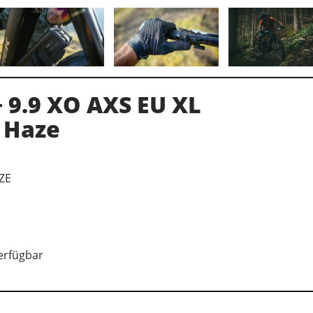
+ 9.9 XO AXS EU XL
 Haze
ZE
verfügbar