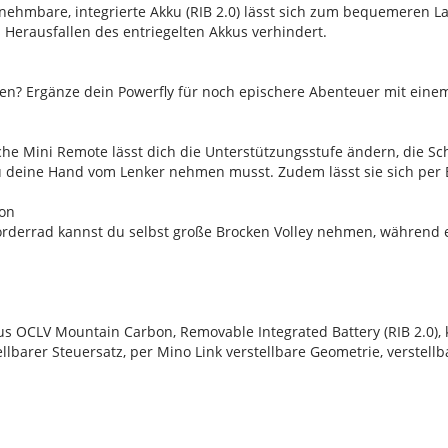
nehmbare, integrierte Akku (RIB 2.0) lässt sich zum bequemeren 
 Herausfallen des entriegelten Akkus verhindert.
hren? Ergänze dein Powerfly für noch epischere Abenteuer mit ein
he Mini Remote lässt dich die Unterstützungsstufe ändern, die Sc
u deine Hand vom Lenker nehmen musst. Zudem lässt sie sich per 
ion
orderrad kannst du selbst große Brocken Volley nehmen, während ei
OCLV Mountain Carbon, Removable Integrated Battery (RIB 2.0), k
llbarer Steuersatz, per Mino Link verstellbare Geometrie, verstellb