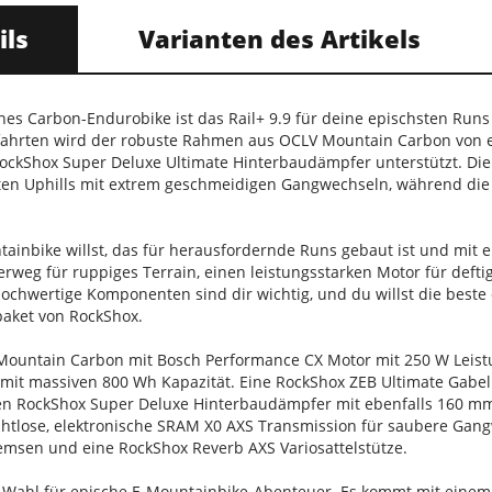
ils
Varianten des Artikels
ches Carbon-Endurobike ist das Rail+ 9.9 für deine epischsten Run
ahrten wird der robuste Rahmen aus OCLV Mountain Carbon von
ockShox Super Deluxe Ultimate Hinterbaudämpfer unterstützt. Di
ten Uphills mit extrem geschmeidigen Gangwechseln, während di
ntainbike willst, das für herausfordernde Runs gebaut ist und m
weg für ruppiges Terrain, einen leistungsstarken Motor für defti
 Hochwertige Komponenten sind dir wichtig, und du willst die best
aket von RockShox.
Mountain Carbon mit Bosch Performance CX Motor mit 250 W Le
u mit massiven 800 Wh Kapazität. Eine RockShox ZEB Ultimate Gab
n RockShox Super Deluxe Hinterbaudämpfer mit ebenfalls 160 mm 
ahtlose, elektronische SRAM X0 AXS Transmission für saubere Gangw
sen und eine RockShox Reverb AXS Variosattelstütze.
te Wahl für epische E-Mountainbike-Abenteuer. Es kommt mit einem 