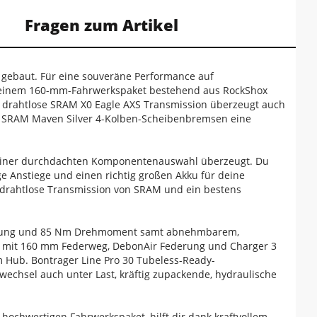
Fragen zum Artikel
s gebaut. Für eine souveräne Performance auf
 einem 160-mm-Fahrwerkspaket bestehend aus RockShox
e drahtlose SRAM X0 Eagle AXS Transmission überzeugt auch
e SRAM Maven Silver 4-Kolben-Scheibenbremsen eine
it einer durchdachten Komponentenauswahl überzeugt. Du
ge Anstiege und einen richtig großen Akku für deine
e drahtlose Transmission von SRAM und ein bestens
istung und 85 Nm Drehmoment samt abnehmbarem,
el mit 160 mm Federweg, DebonAir Federung und Charger 3
Hub. Bontrager Line Pro 30 Tubeless-Ready-
echsel auch unter Last, kräftig zupackende, hydraulische
hochwertigen Fahrwerkspaket, hilft dir dank kraftvollem