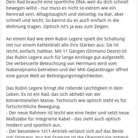
Dein Rad braucht eine sportliche DNA, weil du dich schnell
bewegen willst - nur muss es nicht so extrem wie ein
Rennrad sein. Alltagstauglich und vielseitig, na klar, aber
schnell und leicht. So kannst du es auch einfach in die
Wohnung tragen. Optisch ist's ja was zum Zeigen.
An einem Rad wie dem Rubin Legere spielt die Schaltung
mit nur einem Kettenblatt alle ihre Stärken aus: Sie ist
leicht, einfach, haltbar. Mit 11 Gängen (Shimano Deore) ist
das Rubin Legere auch für lange Anstiege gut aufgestellt.
Die verbesserte Beleuchtung von Herrmans wird vom
Nabendynamo betrieben und der MIK-Gepäckträger öffnet
eine ganze Welt an Befestigungsmöglichkeiten.
Das Rubin Legere bringt die rollende Leichtigkeit in dein
Leben. Es ist ein Rad, das sich abhebt von der
konventionellen Masse. Technisch wie optisch steht es für
fortschrittliche Bewegung.
- Der neue Rahmen ist leicht wie eine Feder und setzt neue
Maßstäbe für integrierte Kabel - das sieht auch optisch
modern und sportlich aus.
- Der besondere 1x11-Antrieb verlässt sich auf das Beste
von Shimano. Nur bei Diamant ist die Übersetzung optimal