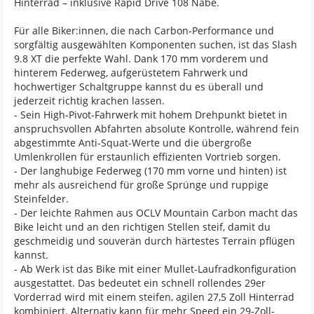
Hinterrad – inklusive Rapid Drive 108 Nabe.
Für alle Biker:innen, die nach Carbon-Performance und
sorgfältig ausgewählten Komponenten suchen, ist das Slash
9.8 XT die perfekte Wahl. Dank 170 mm vorderem und
hinterem Federweg, aufgerüstetem Fahrwerk und
hochwertiger Schaltgruppe kannst du es überall und
jederzeit richtig krachen lassen.
- Sein High-Pivot-Fahrwerk mit hohem Drehpunkt bietet in
anspruchsvollen Abfahrten absolute Kontrolle, während fein
abgestimmte Anti-Squat-Werte und die übergroße
Umlenkrollen für erstaunlich effizienten Vortrieb sorgen.
- Der langhubige Federweg (170 mm vorne und hinten) ist
mehr als ausreichend für große Sprünge und ruppige
Steinfelder.
- Der leichte Rahmen aus OCLV Mountain Carbon macht das
Bike leicht und an den richtigen Stellen steif, damit du
geschmeidig und souverän durch härtestes Terrain pflügen
kannst.
- Ab Werk ist das Bike mit einer Mullet-Laufradkonfiguration
ausgestattet. Das bedeutet ein schnell rollendes 29er
Vorderrad wird mit einem steifen, agilen 27,5 Zoll Hinterrad
kombiniert. Alternativ kann für mehr Speed ein 29-Zoll-