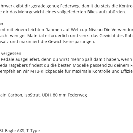
Fahrwerk gibt dir gerade genug Federweg, damit du stets die Kontrol
dir das Mehrgewicht eines vollgefederten Bikes aufzubürden.
on
mmt mit einem leichten Rahmen auf Weltcup-Niveau Die Verwendu
 macht weniger Material erforderlich und senkt das Gewicht des R
nsatz und maximiert die Gewichtseinsparungen.
e vergessen
 Pedale ausgeliefert, denn du wirst mehr Spaß damit haben, wenn
Pedalratgebers findest du die besten Modelle passend zu deinem Fa
empfehlen wir MTB-Klickpedale für maximale Kontrolle und Effizie
in Carbon, IsoStrut, UDH, 80 mm Federweg
L Eagle AXS, T-Type