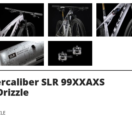
ercaliber SLR 99XXAXS
Drizzle
ZLE