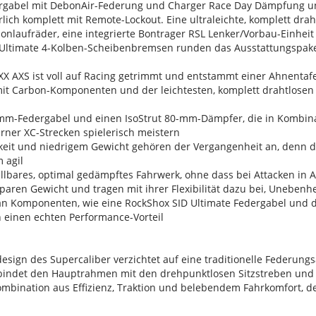
rgabel mit DebonAir-Federung und Charger Race Day Dämpfung un
ich komplett mit Remote-Lockout. Eine ultraleichte, komplett dra
nlaufräder, eine integrierte Bontrager RSL Lenker/Vorbau-Einheit 
 Ultimate 4-Kolben-Scheibenbremsen runden das Ausstattungspak
 XX AXS ist voll auf Racing getrimmt und entstammt einer Ahnenta
it Carbon-Komponenten und der leichtesten, komplett drahtlosen
m-Federgabel und einen IsoStrut 80-mm-Dämpfer, die in Kombinati
ner XC-Strecken spielerisch meistern
gkeit und niedrigem Gewicht gehören der Vergangenheit an, denn d
m agil
stellbares, optimal gedämpftes Fahrwerk, ohne dass bei Attacken in A
sparen Gewicht und tragen mit ihrer Flexibilität dazu bei, Unebenh
an Komponenten, wie eine RockShox SID Ultimate Federgabel und d
n einen echten Performance-Vorteil
esign des Supercaliber verzichtet auf eine traditionelle Federun
verbindet den Hauptrahmen mit den drehpunktlosen Sitzstreben un
Kombination aus Effizienz, Traktion und belebendem Fahrkomfort, der