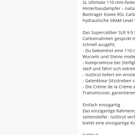
SL Ultimate 110-mm-Fede
Hinterbaudämpfer – natürl
Bontrager Kovee RSL Carbo
hydraulische SRAM Level
Das Supercaliber SLR 9.9
Carbonrahmen gespickt m
schnell ausgeht.
- Du bekommst eine 110-m
Wurzeln und Steine moder
- Kompromisse bei Steifi
steif und fährt sich extre
- IsoStrut liefert ein ein
- Gelenklose Sitzstreben 
- Die Crème de la Crème 
Transmission, garantiere
Einfach einzigartig
Das einzigartige Rahmend
seitensteifer. IsoStrut 
bietet eine einzigartige 
IsoStrut