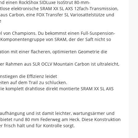
d einen RockShox SIDLuxe IsoStrut 80-mm-
htlose elektronische SRAM XX SL AXS 12fach-Transmission,
aus Carbon, eine FOX Transfer SL Variosattelstütze und
e
fel von Champions. Du bekommst einen Full-Suspension-
 Komponentengruppe von SRAM, der der Saft nicht so
on mit einer flacheren, optimierten Geometrie die
er Rahmen aus SLR OCLV Mountain Carbon ist ultraleicht,
nstiegen die Effizienz leidet
eiten auf dem Trail zu schlucken.
ie komplett drahtlose direkt montierte SRAM XX SL AXS
gsaufhängung und ist damit leichter, wartungsärmer und
d bietet rund 80 mm Federweg am Heck. Diese Konstruktion
 frisch hält und für Kontrolle sorgt.