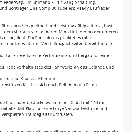
m Federweg. Ein Shimano XT 12-Gang-Schaltung,
e und Bontrager Line Comp 30 Tubeless-Ready-Laufräder
nis aus Verspieltheit und Leistungsfähigkeit bist, hast
t dem vierfach verstellbaren Mino Link, der an der unteren
ermöglicht. Darüber hinaus punktet es mit ei
t dank erweiterter Verstellmöglichkeiten bereit für alle
 für eine effiziente Performance und bergab für eine
des Hebelverhältnisses des Fahrwerks an das Gelände und
uche und Snacks sicher auf.
iostützen lässt es sich nach Belieben aufrüsten.
 Top Fuel, oder bestücke es mit einer Gabel mit 140 mm
lbike. Mit Platz für eine länge Variosattelstütze und
m verspielten Trailbegleiter umrüsten.
. Drehe den vierfach verstellbarem Mino Link, um mit mehr