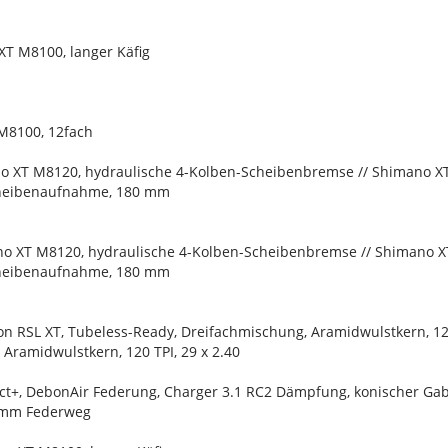
T M8100, langer Käfig
M8100, 12fach
o XT M8120, hydraulische 4-Kolben-Scheibenbremse // Shimano X
cheibenaufnahme, 180 mm
o XT M8120, hydraulische 4-Kolben-Scheibenbremse // Shimano X
cheibenaufnahme, 180 mm
n RSL XT, Tubeless-Ready, Dreifachmischung, Aramidwulstkern, 120 
Aramidwulstkern, 120 TPI, 29 x 2.40
ect+, DebonAir Federung, Charger 3.1 RC2 Dämpfung, konischer Ga
0 mm Federweg