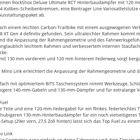
einen RockShox Deluxe Ultimate RCT Hinterbaudämpfer mit 120 m
4-Kolben-Scheibenbremsen, eine Bontrager Line Variosattelstütz
usstattungspaket ab.
ch einem leichten Carbon-Trailbike mit einem ausgewogenen Verhält
8 XT Gen 4 definitiv gefunden. Sein ultraleichter Rahmen kommt mi
nd die Anpassung der Rahmengeometrie und des Fahrwerksgefühls 
unglaublich leichtem Rahmen und verbessertem internen Staufach is
cke.
mit 130 mm vorderem und 120 mm hinterem Federweg sorgt bergauf
are Mino Link erleichtert die Anpassung der Rahmengeometrie und 
fach mit optimiertem BITS Taschensystem nimmt Werkzeuge, Schlä
sfähigere 140-mm-Gabeln und 130-mm-Dämpfer und für extralange Var
Fuel
te Teile und eine 120-mm-Federgabel für ein flinkes, federleichtes
bigeren 130-mm-Hinterbaudämpfer für ein noch vielseitigeres Trai
-Setup (29er vorn, 27,5 Zoll hinten) lässt sich das Top Fuel zu eine
o Link
ie Geometrie ganz einfach an deine Fahrweise und dein Terrain an