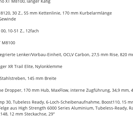
no XT M8100, langer Käfig
8120, 30 Z., 55 mm Kettenlinie, 170 mm Kurbelarmlänge
Gewinde
0, 10-51 Z., 12fach
XT M8100
tegrierte Lenker/Vorbau-Einheit, OCLV Carbon, 27,5 mm Rise, 820 
ger XR Trail Elite, Nylonklemme
 Stahlstreben, 145 mm Breite
Line Dropper, 170 mm Hub, MaxFlow, interne Zugführung, 34,9 mm,
mp 30, Tubeless Ready, 6-Loch-Scheibenaufnahme, Boost110, 15 m
Felge aus High Strength 6000 Series Aluminium, Tubeless-Ready, 
t148, 12 mm Steckachse, 29"