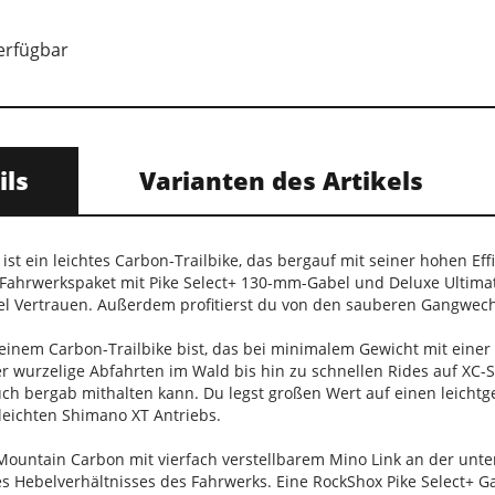
verfügbar
ils
Varianten des Artikels
ist ein leichtes Carbon-Trailbike, das bergauf mit seiner hohen Eff
Fahrwerkspaket mit Pike Select+ 130-mm-Gabel und Deluxe Ultima
el Vertrauen. Außerdem profitierst du von den sauberen Gangwec
einem Carbon-Trailbike bist, das bei minimalem Gewicht mit einer 
 wurzelige Abfahrten im Wald bis hin zu schnellen Rides auf XC-Sing
uch bergab mithalten kann. Du legst großen Wert auf einen leichtg
leichten Shimano XT Antriebs.
ountain Carbon mit vierfach verstellbarem Mino Link an der un
Hebelverhältnisses des Fahrwerks. Eine RockShox Pike Select+ G