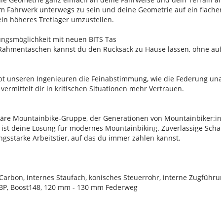
m Fahrwerk unterwegs zu sein und deine Geometrie auf ein flachere
ein höheres Tretlager umzustellen.
ngsmöglichkeit mit neuen BITS Tas
Rahmentaschen kannst du den Rucksack zu Hause lassen, ohne auf
aubt unseren Ingenieuren die Feinabstimmung, wie die Federung u
vermittelt dir in kritischen Situationen mehr Vertrauen.
däre Mountainbike-Gruppe, der Generationen von Mountainbiker:in
T ist deine Lösung für modernes Mountainbiking. Zuverlässige Scha
ungsstarke Arbeitstier, auf das du immer zählen kannst.
rbon, internes Staufach, konisches Steuerrohr, interne Zugführun
 ABP, Boost148, 120 mm - 130 mm Federweg