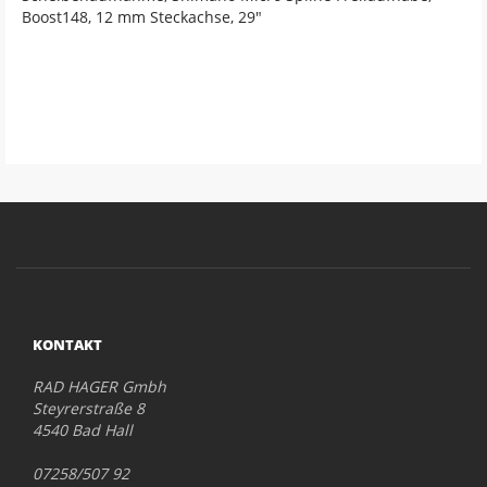
Boost148, 12 mm Steckachse, 29"
KONTAKT
RAD HAGER Gmbh
Steyrerstraße 8
4540 Bad Hall
07258/507 92