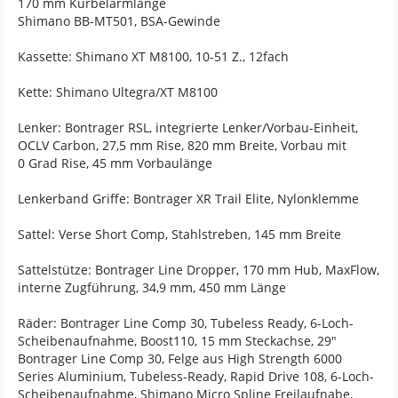
170 mm Kurbelarmlänge
Shimano BB-MT501, BSA-Gewinde
Kassette: Shimano XT M8100, 10-51 Z., 12fach
Kette: Shimano Ultegra/XT M8100
Lenker: Bontrager RSL, integrierte Lenker/Vorbau-Einheit,
OCLV Carbon, 27,5 mm Rise, 820 mm Breite, Vorbau mit
0 Grad Rise, 45 mm Vorbaulänge
Lenkerband Griffe: Bontrager XR Trail Elite, Nylonklemme
Sattel: Verse Short Comp, Stahlstreben, 145 mm Breite
Sattelstütze: Bontrager Line Dropper, 170 mm Hub, MaxFlow,
interne Zugführung, 34,9 mm, 450 mm Länge
Räder: Bontrager Line Comp 30, Tubeless Ready, 6-Loch-
Scheibenaufnahme, Boost110, 15 mm Steckachse, 29"
Bontrager Line Comp 30, Felge aus High Strength 6000
Series Aluminium, Tubeless-Ready, Rapid Drive 108, 6-Loch-
Scheibenaufnahme, Shimano Micro Spline Freilaufnabe,