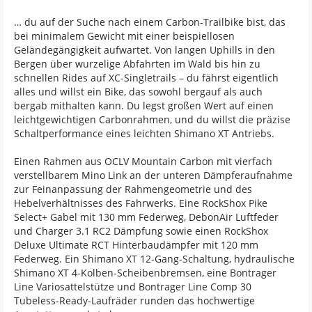
… du auf der Suche nach einem Carbon-Trailbike bist, das
bei minimalem Gewicht mit einer beispiellosen
Geländegängigkeit aufwartet. Von langen Uphills in den
Bergen über wurzelige Abfahrten im Wald bis hin zu
schnellen Rides auf XC-Singletrails – du fährst eigentlich
alles und willst ein Bike, das sowohl bergauf als auch
bergab mithalten kann. Du legst großen Wert auf einen
leichtgewichtigen Carbonrahmen, und du willst die präzise
Schaltperformance eines leichten Shimano XT Antriebs.
Einen Rahmen aus OCLV Mountain Carbon mit vierfach
verstellbarem Mino Link an der unteren Dämpferaufnahme
zur Feinanpassung der Rahmengeometrie und des
Hebelverhältnisses des Fahrwerks. Eine RockShox Pike
Select+ Gabel mit 130 mm Federweg, DebonAir Luftfeder
und Charger 3.1 RC2 Dämpfung sowie einen RockShox
Deluxe Ultimate RCT Hinterbaudämpfer mit 120 mm
Federweg. Ein Shimano XT 12-Gang-Schaltung, hydraulische
Shimano XT 4-Kolben-Scheibenbremsen, eine Bontrager
Line Variosattelstütze und Bontrager Line Comp 30
Tubeless-Ready-Laufräder runden das hochwertige